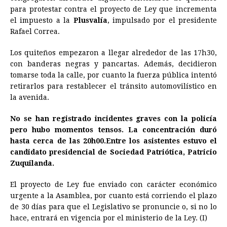
e
s
t
e
t
k
i
n
y
para protestar contra el proyecto de Ley que incrementa
el impuesto a la
b
e
Plusvalía
s
a
, impulsado por el presidente
e
e
l
t
L
Rafael Correa.
o
n
A
d
r
d
i
o
g
p
s
e
I
n
Los quiteños empezaron a llegar alrededor de las 17h30,
con banderas negras y pancartas. Además, decidieron
k
e
p
s
n
k
tomarse toda la calle, por cuanto la fuerza pública intentó
r
t
retirarlos para restablecer el tránsito automovilístico en
la avenida.
No se han registrado incidentes graves con la policía
pero hubo momentos tensos. La concentración duró
hasta cerca de las 20h00.Entre los asistentes estuvo el
candidato presidencial de Sociedad Patriótica, Patricio
Zuquilanda.
El proyecto de Ley fue enviado con carácter económico
urgente a la Asamblea, por cuanto está corriendo el plazo
de 30 días para que el Legislativo se pronuncie o, si no lo
hace, entrará en vigencia por el ministerio de la Ley. (I)