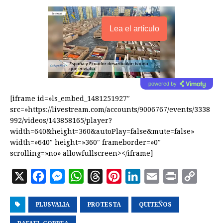
Lea el artículo
powered by
[iframe id=»ls_embed_1481251927″
src=»https://livestream.com/accounts/9006767/events/3338
992/videos/143858165/player?
width=640&height=360&autoPlay=false&mute=false»
width=»640″ height=»360″ frameborder=»0″
scrolling=»no» allowfullscreen></iframe]
X
F
M
W
T
P
L
E
P
C
a
e
h
h
i
i
m
r
o
PLUSVALIA
c
s
a
PROTESTA
r
n
QUITEÑOS
n
a
i
p
e
s
t
e
t
k
i
n
y