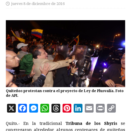
jueves 8 de diciembre de 2016
Quiteños protestan contra el proyecto de Ley de Plusvalía. Foto
de API.
X
F
M
W
T
P
L
E
P
C
a
e
h
h
i
i
m
r
o
Quito.- En la tradicional
Tribuna de los Shyris
se
c
s
a
r
n
n
a
i
p
congregaron alrededor algunos centenares de quiteños