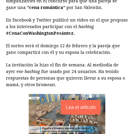
simpatizantes en el concurso para que una pareja se
b
e
s
a
e
e
l
t
L
gane una
“cena romántica”
por San Valentín.
o
n
A
d
r
d
i
o
g
p
s
e
I
n
En Facebook y Twitter publicó un video en el que propuso
a los interesados participar con el
hashtag
k
e
p
s
n
k
#CenaConWashingtonPesántez.
r
t
El sorteo será el domingo 12 de febrero y la pareja que
gane compartirá con él y su esposa la celebración.
La invitación la hizo el fin de semana. Al mediodía de
ayer ese
hashtag
fue usado por 24 usuarios. Ha tenido
respuestas de personas que quieren llevar a su esposa o
mamá, y otros bromean.
Lea el artículo