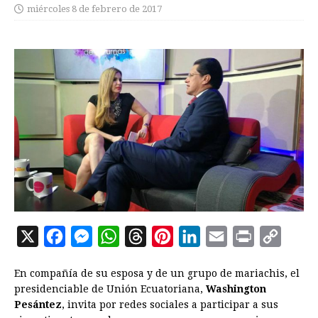
miércoles 8 de febrero de 2017
X
F
M
W
T
P
L
E
P
C
a
e
h
h
i
i
m
r
o
En compañía de su esposa y de un grupo de mariachis, el
c
s
a
r
n
n
a
i
p
presidenciable de Unión Ecuatoriana,
Washington
e
s
t
e
t
k
i
n
y
Pesántez
, invita por redes sociales a participar a sus