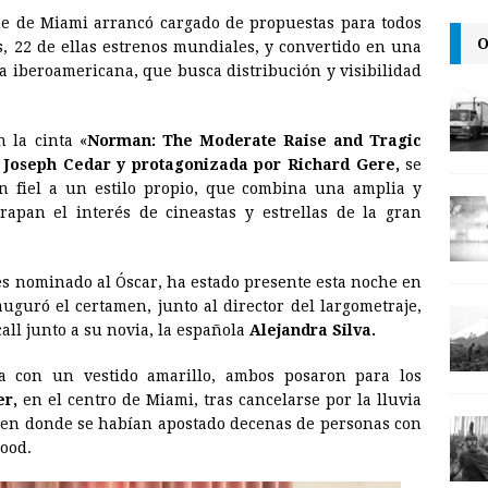
Cine de Miami arrancó cargado de propuestas para todos
a
i
p
O
es, 22 de ellas estrenos mundiales, y convertido en una
i
n
y
ía iberoamericana, que busca distribución y visibilidad
l
t
L
i
n la cinta «
Norman: The Moderate Raise and Tragic
n
r Joseph Cedar y protagonizada por Richard Gere,
se
ón fiel a un
estilo
propio, que combina una amplia y
k
apan el interés de cineastas y estrellas de la gran
es nominado al Óscar, ha estado presente esta noche en
auguró el certamen, junto al director del largometraje,
call junto a su novia, la española
Alejandra Silva.
la con un vestido amarillo, ambos posaron para los
er,
en el centro de Miami, tras cancelarse por la lluvia
la, en donde se habían apostado decenas de personas con
wood.