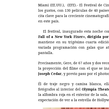
Miami (EE.UU.), (EFE).- El Festival de 
c
s
a
r
n
n
los gustos, con 130 películas de 40 país
e
s
t
e
t
k
cita clave para la creciente cinematograf
en este país.
b
e
s
a
e
e
o
n
A
d
r
d
El festival, inaugurado esta noche co
o
g
p
s
e
I
Fall of a New York Fixer», dirigida po
mantiene en su trigésimo cuarta edici
k
e
p
s
n
variada programación con galas que atr
r
t
pantalla.
Precisamente, Gere, de 67 años y dos vec
la proyección del filme con el que se in
Joseph Cedar
, y previo paso por el photo
Él de traje negro y camisa blanca, el
fotógrafos al interior del
Olympia Theat
la alfombra roja en el exterior de la sa
expectación de ver a la estrella de Holly