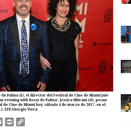
de Palma (i), el director del Festival de Cine de Miami Jaie
An evening with Rossy de Palma', Jessica Mitrani (d), posan
nal de Cine de Miami hoy, sábado 4 de marzo de 2017, en el
). EFE/Giorgio Viera
E
P
C
m
r
o