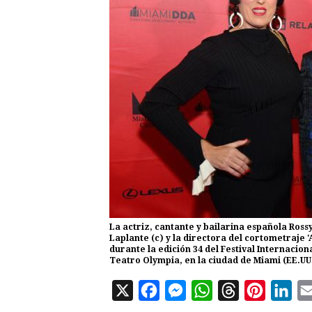
La actriz, cantante y bailarina española Rossy 
Laplante (c) y la directora del cortometraje '
durante la edición 34 del Festival Internacio
Teatro Olympia, en la ciudad de Miami (EE.UU.
X
F
M
W
T
P
L
a
e
h
h
i
i