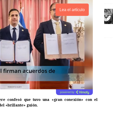
Lea el artículo
powered by
Gere confesó que tuvo una «gran conexión» con el
el «brillante» guión.