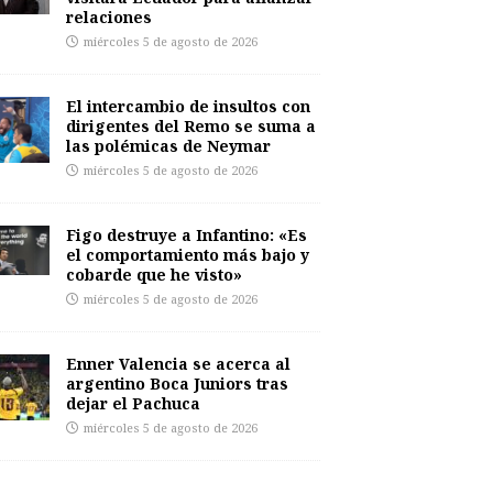
relaciones
miércoles 5 de agosto de 2026
El intercambio de insultos con
dirigentes del Remo se suma a
las polémicas de Neymar
miércoles 5 de agosto de 2026
Figo destruye a Infantino: «Es
el comportamiento más bajo y
cobarde que he visto»
miércoles 5 de agosto de 2026
Enner Valencia se acerca al
argentino Boca Juniors tras
dejar el Pachuca
miércoles 5 de agosto de 2026