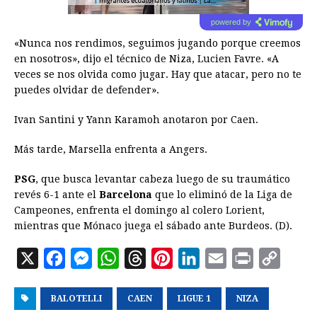
powered by
«Nunca nos rendimos, seguimos jugando porque creemos
en nosotros», dijo el técnico de Niza, Lucien Favre. «A
veces se nos olvida como jugar. Hay que atacar, pero no te
puedes olvidar de defender».
Ivan Santini y Yann Karamoh anotaron por Caen.
Más tarde, Marsella enfrenta a Angers.
PSG
, que busca levantar cabeza luego de su traumático
revés 6-1 ante el
Barcelona
que lo eliminó de la Liga de
Campeones, enfrenta el domingo al colero Lorient,
mientras que Mónaco juega el sábado ante Burdeos. (D).
X
F
M
W
T
P
L
E
P
C
a
e
h
h
i
i
m
r
o
BALOTELLI
c
s
a
CAEN
r
n
LIGUE 1
n
a
NIZA
i
p