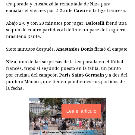
temporada y encabezó la remontada de Niza para
e
s
t
e
t
k
i
n
y
empatar el viernes por 2-2 ante
Caen
en la liga francesa.
b
e
s
a
e
e
l
t
L
Abajo 2-0 y con 20 minutos por jugar,
Balotelli
frenó una
o
n
A
d
r
d
i
sequía de cuatro partidos al definir un pase del zaguero
o
g
p
s
e
I
n
brasileño Dante.
k
e
p
s
n
k
Siete minutos después,
Anastasios Donis
firmó el empate.
r
t
Niza
, una de las sorpresas de la temporada en el fútbol
francés, trepó al segundo puesto en la tabla, un punto
por encima del campeón
Paris Saint-Germain
y a dos del
puntero Mónaco, que tienen pendientes sus partidos de
la fecha.
Lea el artículo