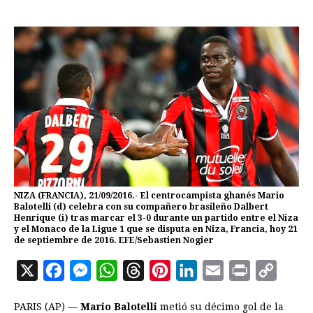
NIZA (FRANCIA), 21/09/2016.- El centrocampista ghanés Mario
Balotelli (d) celebra con su compañero brasileño Dalbert
Henrique (i) tras marcar el 3-0 durante un partido entre el Niza
y el Monaco de la Ligue 1 que se disputa en Niza, Francia, hoy 21
de septiembre de 2016. EFE/Sebastien Nogier
X
F
M
W
T
P
L
E
P
C
a
e
h
h
i
i
m
r
o
PARIS (AP) —
Mario Balotelli
metió su décimo gol de la
c
s
a
r
n
n
a
i
p