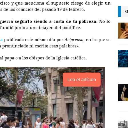
cisco y que menciona el supuesto riesgo de elegir un
i
n
y
s de los comicios del pasado 19 de febrero.
O
l
t
L
querrá seguirlo siendo a costa de tu pobreza. No lo
i
ifundió junto a una imagen del pontífice.
n
ia
publicada este mismo día por
Aciprensa
, en la que se
k
 pronunciado ni escrito esas palabras».
l papa o a los obispos de la Iglesia católica.
Lea el artículo