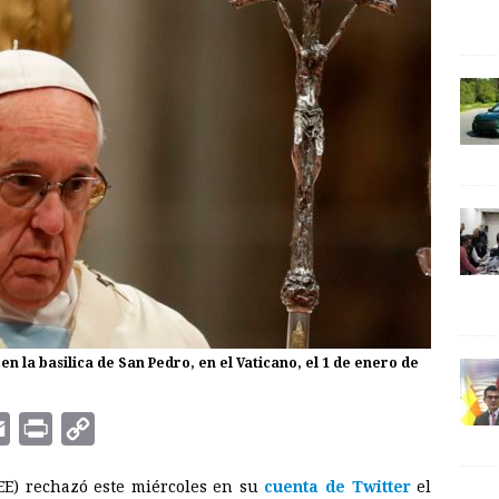
en la basilica de San Pedro, en el Vaticano, el 1 de enero de
E
P
C
m
r
o
EE) rechazó este miércoles en su
cuenta de Twitter
el
a
i
p