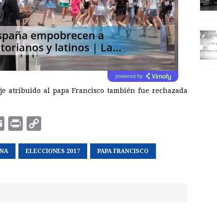
powered by
je atribuido al papa Francisco también fue rechazada
E
P
C
m
r
o
ANA
a
i
ELECCIONES 2017
p
PAPA FRANCISCO
i
n
y
l
t
L
i
n