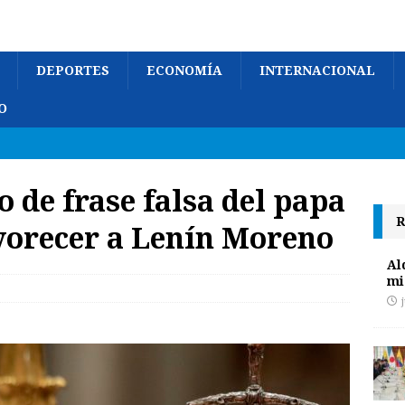
DEPORTES
ECONOMÍA
INTERNACIONAL
O
o de frase falsa del papa
R
vorecer a Lenín Moreno
Al
mi