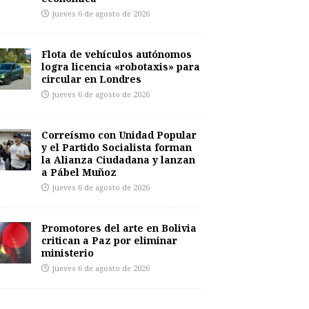
jueves 6 de agosto de 2026
Flota de vehículos autónomos
logra licencia «robotaxis» para
circular en Londres
jueves 6 de agosto de 2026
Correísmo con Unidad Popular
y el Partido Socialista forman
la Alianza Ciudadana y lanzan
a Pábel Muñoz
jueves 6 de agosto de 2026
Promotores del arte en Bolivia
critican a Paz por eliminar
ministerio
jueves 6 de agosto de 2026