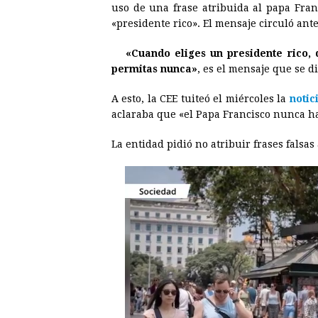
uso de una frase atribuida al papa Fran
e
s
t
e
t
k
«presidente rico». El mensaje circuló ante
b
e
s
a
e
e
«Cuando eliges un presidente rico, 
o
n
A
d
r
d
permitas nunca»
, es el mensaje que se d
o
g
p
s
e
I
A esto, la CEE tuiteó el miércoles la
notic
k
e
p
s
n
aclaraba que «el Papa Francisco nunca ha
r
t
La entidad pidió no atribuir frases falsas a