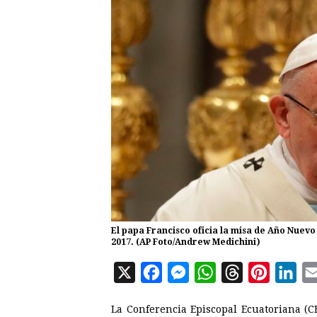
El papa Francisco oficia la misa de Año Nuevo 
2017. (AP Foto/Andrew Medichini)
X
F
M
W
T
P
L
a
e
h
h
i
i
La Conferencia Episcopal Ecuatoriana (C
c
s
a
r
n
n