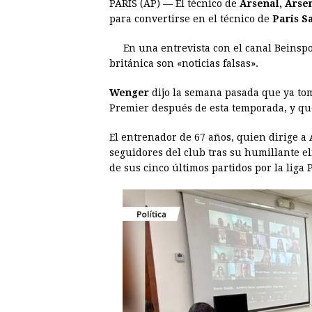
PARIS (AP) — El técnico de
Arsenal, Ars
c
s
a
r
n
n
para convertirse en el técnico de
Paris S
e
s
t
e
t
k
En una entrevista con el canal Beinspo
b
e
s
a
e
e
británica son «noticias falsas».
o
n
A
d
r
d
o
g
p
s
e
I
Wenger
dijo la semana pasada que ya tom
Premier después de esta temporada, y qu
k
e
p
s
n
r
t
El entrenador de 67 años, quien dirige a
seguidores del club tras su humillante e
de sus cinco últimos partidos por la liga 