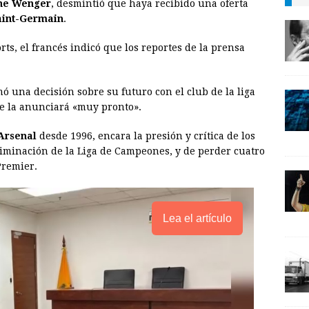
ene Wenger
, desmintió que haya recibido una oferta
a
i
p
aint-Germain
.
i
n
y
rts, el francés indicó que los reportes de la prensa
l
t
L
i
n
ó una decisión sobre su futuro con el club de la liga
e la anunciará «muy pronto».
k
Arsenal
desde 1996, encara la presión y crítica de los
liminación de la Liga de Campeones, y de perder cuatro
Premier.
Lea el artículo