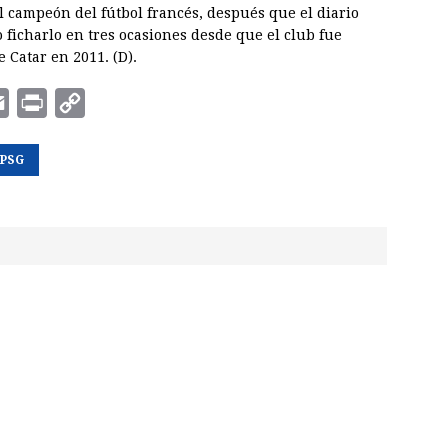
l campeón del fútbol francés, después que el diario
 ficharlo en tres ocasiones desde que el club fue
 Catar en 2011. (D).
E
P
C
m
r
o
PSG
a
i
p
i
n
y
l
t
L
i
n
k