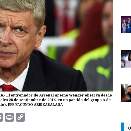
016.- El entrenador de Arsenal Arsene Wenger observa desde
coles 28 de septiembre de 2016, en un partido del grupo A de
nido). EFE/FACUNDO ARRIZABALAGA
E
P
C
m
r
o
O