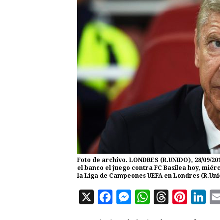
Foto de archivo. LONDRES (R.UNIDO), 28/09/2
el banco el juego contra FC Basilea hoy, miér
la Liga de Campeones UEFA en Londres (R.U
X
F
M
W
T
P
L
a
e
h
h
i
i