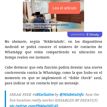
Lea el artículo
powered by
No obstante, según ‘WABetaInfo’, en los dispositivos
Android se podrá conocer el número de contactos de
WhatsApp que están compartiendo su ubicación en
tiempo realen ese instante.
Cabe destacar que esta función podría desatar una nueva
controversia contra la WhatsApp, como la que hubo en el
momento en que se implementó el “doble check” azul,
para indicar si un contacto leyó un mensaje.
SNEAK PEEK #4
#Exclusive
by
@WABetaInfo
: how the
live location really works! (DISABLED BY DEFAULT)
pic.twitter.com/PbMwI9XLd2