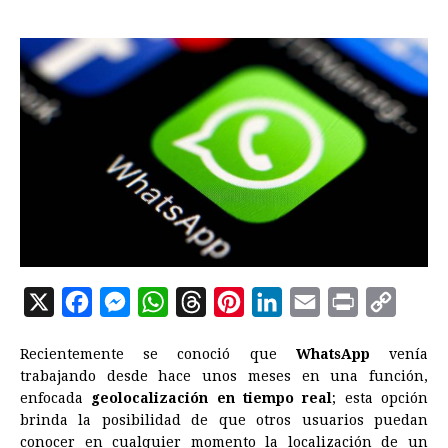
X
F
M
W
T
P
L
E
P
C
a
e
h
h
i
i
m
r
o
Recientemente se conoció que
WhatsApp
venía
c
s
a
r
n
n
a
i
p
trabajando desde hace unos meses en una función,
e
s
t
e
t
k
i
n
y
enfocada
geolocalización en tiempo real
; esta opción
brinda la posibilidad de que otros usuarios puedan
b
e
s
a
e
e
l
t
L
conocer en cualquier momento la localización de un