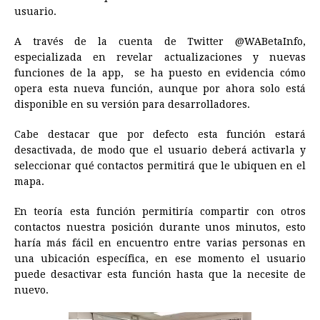
o
n
A
d
r
d
i
usuario.
o
g
p
s
e
I
n
A través de la cuenta de Twitter @WABetaInfo,
k
e
p
s
n
k
especializada en revelar actualizaciones y nuevas
r
t
funciones de la app, se ha puesto en evidencia cómo
opera esta nueva función, aunque por ahora solo está
disponible en su versión para desarrolladores.
Cabe destacar que por defecto esta función estará
desactivada, de modo que el usuario deberá activarla y
seleccionar qué contactos permitirá que le ubiquen en el
mapa.
En teoría esta función permitiría compartir con otros
contactos nuestra posición durante unos minutos, esto
haría más fácil en encuentro entre varias personas en
una ubicación específica, en ese momento el usuario
puede desactivar esta función hasta que la necesite de
nuevo.