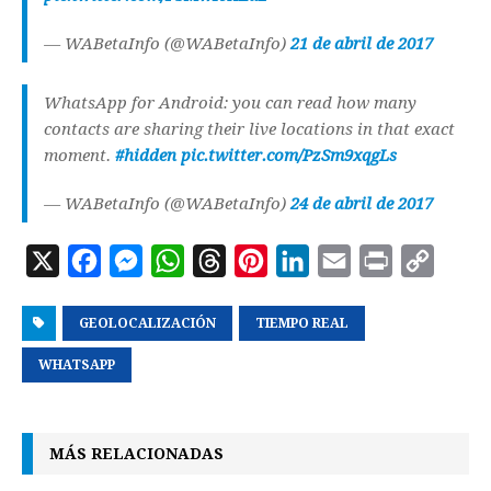
— WABetaInfo (@WABetaInfo)
21 de abril de 2017
WhatsApp for Android: you can read how many
contacts are sharing their live locations in that exact
moment.
#hidden
pic.twitter.com/PzSm9xqgLs
— WABetaInfo (@WABetaInfo)
24 de abril de 2017
X
F
M
W
T
P
L
E
P
C
a
e
h
h
i
i
m
r
o
GEOLOCALIZACIÓN
c
s
a
r
TIEMPO REAL
n
n
a
i
p
e
s
t
e
t
k
i
n
y
WHATSAPP
b
e
s
a
e
e
l
t
L
o
n
A
d
r
d
i
MÁS RELACIONADAS
o
g
p
s
e
I
n
k
e
p
s
n
k