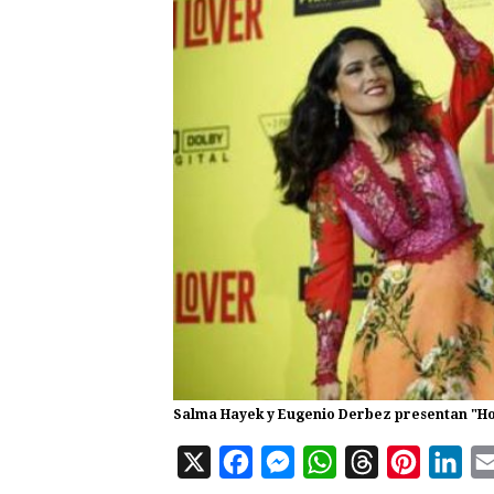
Salma Hayek y Eugenio Derbez presentan "How
X
F
M
W
T
P
L