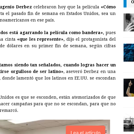
m
r
o
O
ugenio Derbez
celebraron hoy que la película
«Cómo
a
i
p
sta el pasado fin de semana en Estados Unidos, sea un
i
n
y
inoamericanos en ese país.
l
t
L
dos está agarrando la película como bandera»,
pues
i
na cinta
«que les represente»,
dijo el protagonista del
n
 de dólares en su primer fin de semana, según cifras
k
stamos siendo tan señalados, cuando logras hacer un
irse orgulloso de ser latino»
, aseveró Derbez en una
 donde lamentó que los latinos en EE.UU. se escondan
 Unidos es que se esconden, están atemorizados de que
 hacer campañas para que no se escondan, para que no
 remarcó.
Lea el artículo