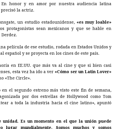
. En honor y en amor por nuestra audiencia latina
recisó la actriz.
onsgate, un estudio estadounidense,
«es muy loable»
dos protagonistas sean mexicanos y que se hable en
ó Derdez.
una película de ese estudio, rodada en Estados Unidos y
l español y se proyecta en los cines de este país.
inoría en EE.UU. que más va al
cine
y que si bien casi
ses, esta vez ha ido a ver
«Cómo ser un Latin Lover»
mo «The Circle».
ó en el segundo estreno más visto este fin de semana,
tagonizada por dos estrellas de Hollywood como Tom
ear a toda la industria hacia el
cine
latino», apuntó
e unidad. Es un momento en el que la unión puede
ro lugar mundialmente. Somos muchos y somos