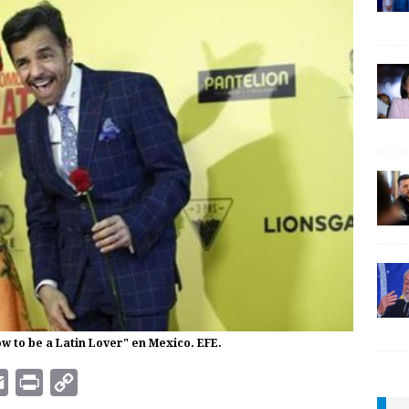
 to be a Latin Lover" en Mexico. EFE.
E
P
C