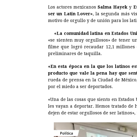
a
e
h
h
i
i
Los actores mexicanos
Salma Hayek
y
E
c
s
a
r
n
n
ser un Latin Lover»
, la segunda más vi
e
s
t
e
t
k
motivo de orgullo y de unión para los lat
b
e
s
a
e
e
«La comunidad latina en Estados Uni
o
n
A
d
r
d
«se sienten muy orgullosos» de tener u
o
g
p
s
e
I
filme que logró recaudar 12,1 millones
preliminares de taquilla.
k
e
p
s
n
r
t
«En esta época en la que los latinos e
producto que vale la pena hay que sent
rueda de prensa en la Ciudad de México,
por el miedo a ser deportados.
«Una de las cosas que siento en Estados
les vayan a deportar. Hemos tratado de
dejen de estar orgullosos de ser latinos»,