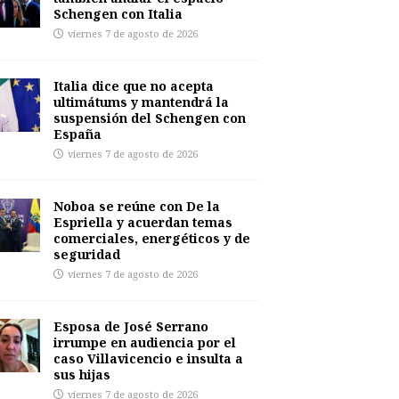
Schengen con Italia
viernes 7 de agosto de 2026
Italia dice que no acepta
ultimátums y mantendrá la
suspensión del Schengen con
España
viernes 7 de agosto de 2026
Noboa se reúne con De la
Espriella y acuerdan temas
comerciales, energéticos y de
seguridad
viernes 7 de agosto de 2026
Esposa de José Serrano
irrumpe en audiencia por el
caso Villavicencio e insulta a
sus hijas
viernes 7 de agosto de 2026