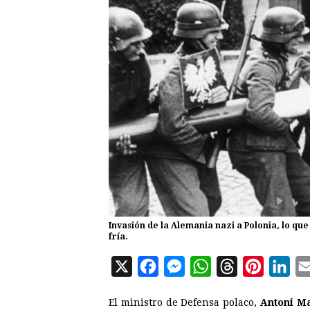
Invasión de la Alemania nazi a Polonia, lo qu
fría.
X
F
M
W
T
P
L
a
e
h
h
i
i
El ministro de Defensa polaco,
Antoni M
c
s
a
r
n
n