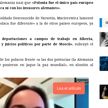
a Alemania
nazi
que
«Polonia fue el único país europeo
i
n
y
ica ni con los invasores alemanes»
.
l
t
L
Soldado Desconocido de Varsovia, Macierewicz lamentó
i
O
polaca fue diferente» a la de otros países europeos, ya
n
k
, deportaciones a campos de trabajo en Siberia,
 y juicios políticos por parte de Moscú»
, subrayó el
e los polacos frente «a las dos potencias (la Alemania
9 pusieron en jaque la paz mundial», en alusión al
Lea el artículo