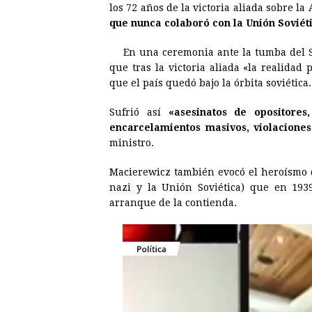
los 72 años de la victoria aliada sobre l
e
s
t
e
t
k
que nunca colaboró con la Unión Soviét
b
e
s
a
e
e
En una ceremonia ante la tumba del 
o
n
A
d
r
d
que tras la victoria aliada «la realidad 
o
g
p
s
e
I
que el país quedó bajo la órbita soviética.
k
e
p
s
n
Sufrió así
«asesinatos de opositores
r
t
encarcelamientos masivos, violaciones
ministro.
Macierewicz también evocó el heroísmo d
nazi
y la Unión Soviética) que en 193
arranque de la contienda.