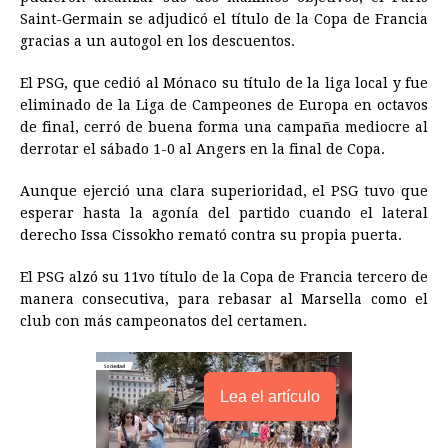
e
s
t
e
t
k
i
n
y
Saint-Germain se adjudicó el título de la Copa de Francia
gracias a un autogol en los descuentos.
b
e
s
a
e
e
l
t
L
o
n
A
d
r
d
i
El PSG, que cedió al Mónaco su título de la liga local y fue
o
g
p
s
e
I
n
eliminado de la Liga de Campeones de Europa en octavos
de final, cerró de buena forma una campaña mediocre al
k
e
p
s
n
k
derrotar el sábado 1-0 al Angers en la final de Copa.
r
t
Aunque ejerció una clara superioridad, el PSG tuvo que
esperar hasta la agonía del partido cuando el lateral
derecho Issa Cissokho remató contra su propia puerta.
El PSG alzó su 11vo título de la Copa de Francia tercero de
manera consecutiva, para rebasar al Marsella como el
club con más campeonatos del certamen.
Lea el artículo