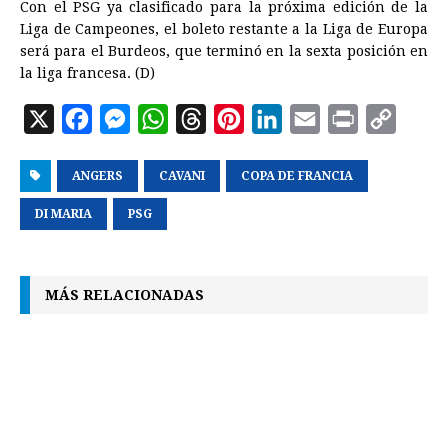
Con el PSG ya clasificado para la próxima edición de la
Liga de Campeones, el boleto restante a la Liga de Europa
será para el Burdeos, que terminó en la sexta posición en
la liga francesa. (D)
X
F
M
W
T
P
L
E
P
C
a
e
h
h
i
i
m
r
o
ANGERS
c
s
CAVANI
a
r
COPA DE FRANCIA
n
n
a
i
p
e
s
t
e
t
k
i
n
y
DI MARIA
PSG
b
e
s
a
e
e
l
t
L
o
n
A
d
r
d
i
MÁS RELACIONADAS
o
g
p
s
e
I
n
k
e
p
s
n
k
r
t