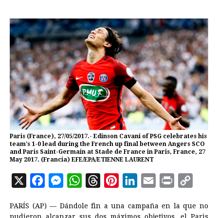
Paris (France), 27/05/2017.- Edinson Cavani of PSG celebrates his
team's 1-0 lead during the French up final between Angers SCO
and Paris Saint-Germain at Stade de France in Paris, France, 27
May 2017. (Francia) EFE/EPA/ETIENNE LAURENT
X
F
M
W
T
P
L
E
P
C
a
e
h
h
i
i
m
r
o
PARÍS (AP) — Dándole fin a una campaña en la que no
c
s
a
r
n
n
a
i
p
pudieron alcanzar sus dos máximos objetivos, el Paris