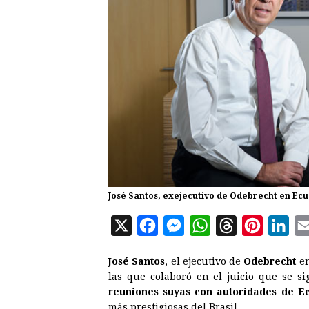
José Santos, exejecutivo de Odebrecht en Ec
X
F
M
W
T
P
L
a
e
h
h
i
i
José Santos
, el ejecutivo de
Odebrecht
en
c
s
a
r
n
n
las que colaboró en el juicio que se s
e
s
t
e
t
k
reuniones suyas con autoridades de E
más prestigiosas del Brasil.
b
e
s
a
e
e