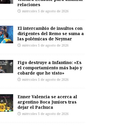
relaciones
miércoles 5 de agosto de 2026
El intercambio de insultos con
dirigentes del Remo se suma a
las polémicas de Neymar
miércoles 5 de agosto de 2026
Figo destruye a Infantino: «Es
el comportamiento más bajo y
cobarde que he visto»
miércoles 5 de agosto de 2026
Enner Valencia se acerca al
argentino Boca Juniors tras
dejar el Pachuca
miércoles 5 de agosto de 2026