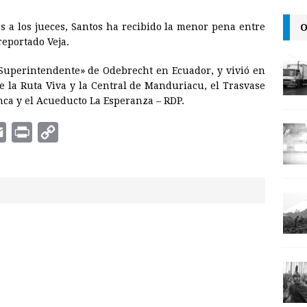
i
O
 a los jueces, Santos ha recibido la menor pena entre
n
reportado Veja.
k
Superintendente» de Odebrecht en Ecuador, y vivió en
de la Ruta Viva y la Central de Manduriacu, el Trasvase
nca y el Acueducto La Esperanza – RDP.
E
P
C
m
r
o
a
i
p
i
n
y
l
t
L
i
n
k