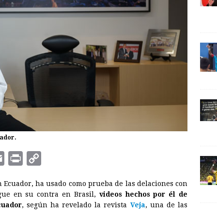
uador.
E
P
C
m
r
o
 Ecuador, ha usado como prueba de las delaciones con
a
i
p
igue en su contra en Brasil,
videos hechos por él de
i
n
y
cuador
, según ha revelado la revista
Veja
, una de las
l
t
L