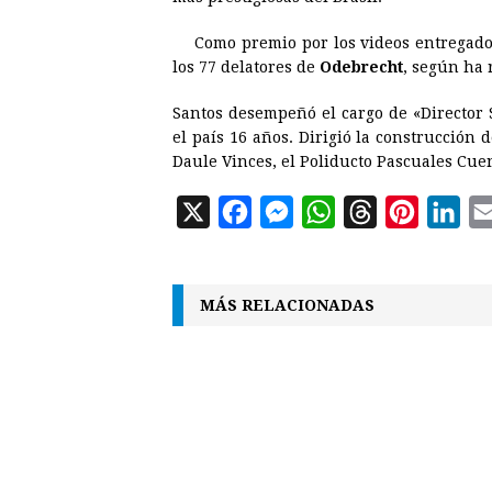
o
n
A
d
r
d
Como premio por los videos entregados
o
g
p
s
e
I
los 77 delatores de
Odebrecht
, según ha 
k
e
p
s
n
Santos desempeñó el cargo de «Director 
r
t
el país 16 años. Dirigió la construcción 
Daule Vinces, el Poliducto Pascuales Cue
X
F
M
W
T
P
L
a
e
h
h
i
i
c
s
a
r
n
n
MÁS RELACIONADAS
e
s
t
e
t
k
b
e
s
a
e
e
o
n
A
d
r
d
o
g
p
s
e
I
k
e
p
s
n
r
t