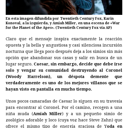
En esta imagen difundida por Twentieth Century Fox, Karin
Konoval, a la izquierda, y Amiah Miller, en una escena de «War
for the Planet of the Apes». (Twentieth Century Fox vía AP)
Claro que el mensaje inspira exactamente la reacción
opuesta y la bella y angustiosa y casi silenciosa incursión
nocturna que llega poco después deja a los simios sin más
opción que abandonar sus casas y salir en busca de un
lugar seguro.
Caesar, sin embargo, decide que debe irse
solo y vengar su comunidad destruyendo al Coronel
(Woody Harrelson), un déspota demente que
verdaderamente es uno de los mejores villanos que se
hayan visto en pantalla en mucho tiempo.
Unos pocos camaradas de Caesar lo siguen en su travesía
para encontrar al Coronel. Por el camino, recogen a una
niña muda (
Amiah Miller
) y a un pequeño simio de
zoológico adorable y loco (cuya voz hace Steve Zahn) que
ofrece el mismo tipo de energía graciosa de Y
oda en