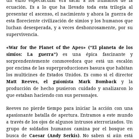
un éxito espectacular era sacar a los humanos de la
ecuación. Es a lo que ha llevado toda esta trilogía al
b
e
s
a
e
e
l
t
L
presentar el ascenso, el nacimiento y ahora la guerra de
o
n
A
d
r
d
i
esta floreciente civilización de simios y los humanos que
o
g
p
s
e
I
n
luchan desesperada, y a veces deshonrosamente, por su
supervivencia.
k
e
p
s
n
k
r
t
«War for the Planet of the Apes» (“El planeta de los
simios: La guerra”)
es una épica fascinante y
sorprendentemente conmovedora que está un escalón
por encima de las superproducciones basura que habitan
los multicines de Estados Unidos. Es como si el director
Matt Reeves, el guionista Mark Bomback
y la
producción de hecho pusieron cuidado y analizaron lo
que estaban haciendo con sus personajes.
Reeves no pierde tiempo para iniciar la acción con una
apasionante batalla de apertura. Entramos a este mundo
a través de los ojos de algunos intrusos aterrorizados. Un
grupo de soldados humanos camina por el bosque en
busca de
Caesar (Andy Serkis)
. No saben si aún está