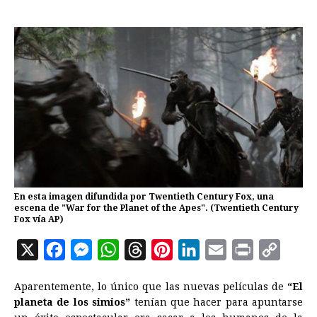
En esta imagen difundida por Twentieth Century Fox, una
escena de "War for the Planet of the Apes". (Twentieth Century
Fox vía AP)
X
F
M
W
T
P
L
E
P
C
a
e
h
h
i
i
m
r
o
Aparentemente, lo único que las nuevas películas de
“El
c
s
a
r
n
n
a
i
p
planeta de los simios”
tenían que hacer para apuntarse
e
s
t
e
t
k
i
n
y