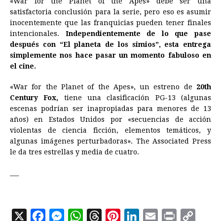
«War for the Planet of the Apes» debe ser una
satisfactoria conclusión para la serie, pero eso es asumir
inocentemente que las franquicias pueden tener finales
intencionales.
Independientemente de lo que pase
después con “El planeta de los simios”, esta entrega
simplemente nos hace pasar un momento fabuloso en
el cine.
«War for the Planet of the Apes», un estreno de
20th
Century Fox,
tiene una clasificación PG-13 (algunas
escenas podrían ser inapropiadas para menores de 13
años) en Estados Unidos por «secuencias de acción
violentas de ciencia ficción, elementos temáticos, y
algunas imágenes perturbadoras». The Associated Press
le da tres estrellas y media de cuatro.
___
X
F
M
W
T
P
L
E
P
C