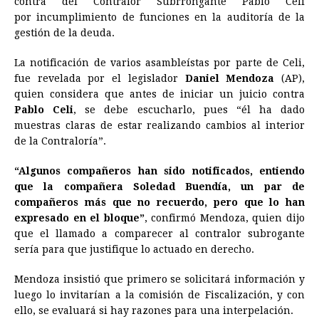
contra del Contralor Subrrongante Pablo Celi
por incumplimiento de funciones en la auditoría de la
b
e
s
a
e
e
l
t
L
gestión de la deuda.
o
n
A
d
r
d
i
o
g
p
s
e
I
n
La notificación de varios asambleístas por parte de Celi,
fue revelada por el legislador
Daniel Mendoza
(AP),
k
e
p
s
n
k
quien considera que antes de iniciar un juicio contra
r
t
Pablo Celi
, se debe escucharlo, pues “él ha dado
muestras claras de estar realizando cambios al interior
de la Contraloría”.
“Algunos compañeros han sido notificados, entiendo
que la compañera Soledad Buendía, un par de
compañeros más que no recuerdo, pero que lo han
expresado en el bloque”
, confirmó Mendoza, quien dijo
que el llamado a comparecer al contralor subrogante
sería para que justifique lo actuado en derecho.
Mendoza insistió que primero se solicitará información y
luego lo invitarían a la comisión de Fiscalización, y con
ello, se evaluará si hay razones para una interpelación.