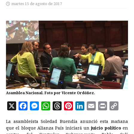
martes 15 de agosto de 2017
Asamblea Nacional. Foto por Vicente Ordóñez.
X
F
M
W
T
P
L
E
P
C
a
e
h
h
i
i
m
r
o
La asambleísta Soledad Buendía anunció esta mañana
c
s
a
r
n
n
a
i
p
que el bloque Alianza País iniciará un
juicio político
en
e
s
t
e
t
k
i
n
y