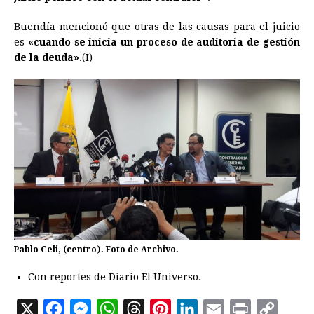
Buendía mencionó que otras de las causas para el juicio
es
«cuando se inicia un proceso de auditoria de gestión
de la deuda»
.(I)
Pablo Celi, (centro). Foto de Archivo.
Con reportes de Diario El Universo.
X
F
M
W
T
P
L
E
P
C