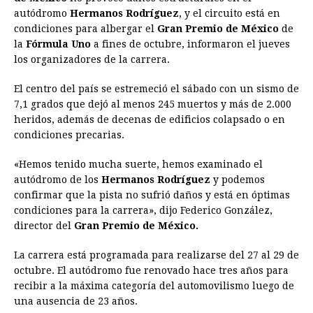
e
s
t
e
t
k
i
n
y
autódromo
Hermanos Rodríguez
, y el circuito está en
condiciones para albergar el
b
e
s
a
Gran Premio de México
e
e
l
t
L
de
la
Fórmula Uno
a fines de octubre, informaron el jueves
o
n
A
d
r
d
i
los organizadores de la carrera.
o
g
p
s
e
I
n
El centro del país se estremeció el sábado con un sismo de
k
e
p
s
n
k
7,1 grados que dejó al menos 245 muertos y más de 2.000
r
t
heridos, además de decenas de edificios colapsado o en
condiciones precarias.
«Hemos tenido mucha suerte, hemos examinado el
autódromo de los
Hermanos Rodríguez
y podemos
confirmar que la pista no sufrió daños y está en óptimas
condiciones para la carrera», dijo Federico González,
director del
Gran Premio de México.
La carrera está programada para realizarse del 27 al 29 de
octubre. El autódromo fue renovado hace tres años para
recibir a la máxima categoría del automovilismo luego de
una ausencia de 23 años.