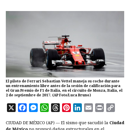
El piloto de Ferrari Sebastian Vettel maneja su coche durante
un entrenamiento libre antes de la sesión de calificación para
el Gran Premio de F1 de Italia, en el circuito de Monza, Italia, el
2 de septiembre de 2017. (AP Foto/Luca Bruno)
X
F
M
W
T
P
L
E
P
C
a
e
h
h
i
i
m
r
o
CIUDAD DE MÉXICO (AP) — El sismo que sacudió la
Ciudad
c
s
a
r
n
n
a
i
p
de México
no provocó daños estructurales en el