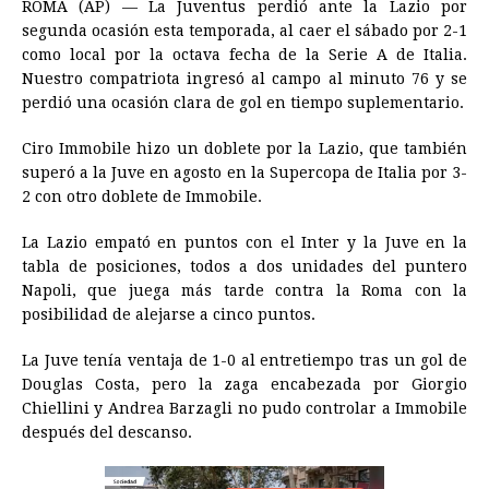
ROMA (AP) — La Juventus perdió ante la Lazio por
c
s
a
r
n
n
a
i
p
segunda ocasión esta temporada, al caer el sábado por 2-1
e
s
t
e
t
k
i
n
y
como local por la octava fecha de la Serie A de Italia.
Nuestro compatriota ingresó al campo al minuto 76 y se
b
e
s
a
e
e
l
t
L
perdió una ocasión clara de gol en tiempo suplementario.
o
n
A
d
r
d
i
o
g
p
s
e
I
n
Ciro Immobile hizo un doblete por la Lazio, que también
superó a la Juve en agosto en la Supercopa de Italia por 3-
k
e
p
s
n
k
2 con otro doblete de Immobile.
r
t
La Lazio empató en puntos con el Inter y la Juve en la
tabla de posiciones, todos a dos unidades del puntero
Napoli, que juega más tarde contra la Roma con la
posibilidad de alejarse a cinco puntos.
La Juve tenía ventaja de 1-0 al entretiempo tras un gol de
Douglas Costa, pero la zaga encabezada por Giorgio
Chiellini y Andrea Barzagli no pudo controlar a Immobile
después del descanso.