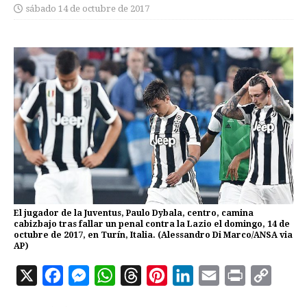
sábado 14 de octubre de 2017
El jugador de la Juventus, Paulo Dybala, centro, camina
cabizbajo tras fallar un penal contra la Lazio el domingo, 14 de
octubre de 2017, en Turín, Italia. (Alessandro Di Marco/ANSA via
AP)
X
F
M
W
T
P
L
E
P
C
a
e
h
h
i
i
m
r
o