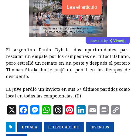
Lea el artículo
powered by
El argentino Paulo Dybala dos oportunidades para
rescatar un empate por los campeones del fútbol italiano,
pero estrelló un remate en un poste y después el portero
Thomas Strakosha le atajó un penal en los tiempos de
descuento.
La Juve perdió un invicto en sus 57 últimos partidos como
local en todas las competencias. (D)
X
F
M
W
T
P
L
E
P
C
a
e
h
h
i
i
m
r
o
DYBALA
c
s
FELIPE CAICEDO
a
r
n
n
JUVENTUS
a
i
p