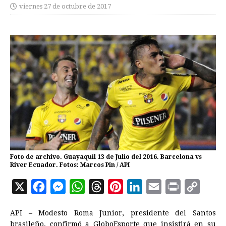
viernes 27 de octubre de 2017
Foto de archivo. Guayaquil 13 de Julio del 2016. Barcelona vs
River Ecuador. Fotos: Marcos Pin / API
X
F
M
W
T
P
L
E
P
C
a
e
h
h
i
i
m
r
o
API – Modesto Roma Junior, presidente del Santos
c
s
a
r
n
n
a
i
p
brasileño, confirmó a GloboEsporte que insistirá en su