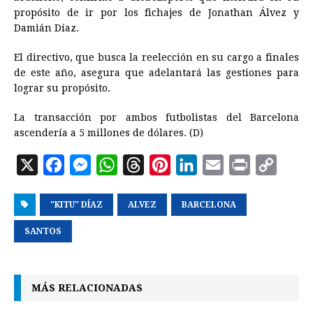
e
s
t
e
t
k
i
n
y
propósito de ir por los fichajes de Jonathan Álvez y
Damián Díaz.
b
e
s
a
e
e
l
t
L
o
n
A
d
r
d
i
El directivo, que busca la reelección en su cargo a finales
o
g
p
s
e
I
n
de este año, asegura que adelantará las gestiones para
lograr su propósito.
k
e
p
s
n
k
r
t
La transacción por ambos futbolistas del Barcelona
ascendería a 5 millones de dólares. (D)
X
F
M
W
T
P
L
E
P
C
a
e
h
h
i
i
m
r
o
"KITU" DÍAZ
c
s
a
ALVEZ
r
n
BARCELONA
n
a
i
p
e
s
t
e
t
k
i
n
y
SANTOS
b
e
s
a
e
e
l
t
L
o
n
A
d
r
d
i
MÁS RELACIONADAS
o
g
p
s
e
I
n
k
e
p
s
n
k