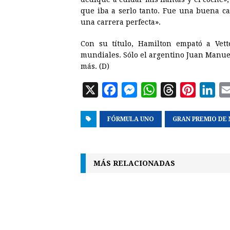
que iba a serlo tanto. Fue una buena c
una carrera perfecta».
Con su título, Hamilton empató a Vett
mundiales. Sólo el argentino Juan Manue
más. (D)
X
F
M
W
T
P
L
a
e
h
h
i
i
FÓRMULA UNO
c
s
a
GRAN PREMIO DE
r
n
n
e
s
t
e
t
k
b
e
s
a
e
e
MÁS RELACIONADAS
o
n
A
d
r
d
o
g
p
s
e
I
k
e
p
s
n
r
t