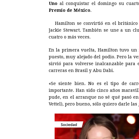
Uno
al conquistar el domingo su cuar
e
s
t
e
t
k
Premio de México
.
b
e
s
a
e
e
Hamilton se convirtió en el británico
o
n
A
d
r
d
Jackie Stewart. También se une a un cl
o
g
p
s
e
I
cuatro o más veces.
k
e
p
s
n
En la primera vuelta, Hamilton tuvo un 
r
t
puesto, muy alejado del podio. Pero la ve
sirvió para volverse inalcanzable para e
carreras en Brasil y Abu Dabi.
«Se siente bien. No es el tipo de ca
importante. Han sido cinco años maravill
pude, en el arranque no sé qué pasó en 
Vettel), pero bueno, sólo quiero darle las 