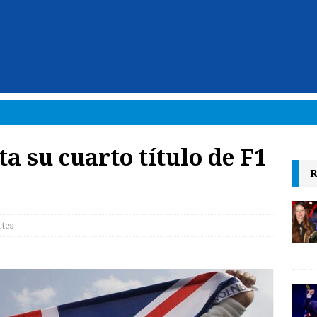
a su cuarto título de F1
R
tes