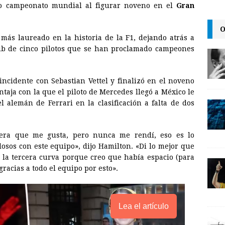
to campeonato mundial al figurar noveno en el
Gran
i
n
y
l
t
L
O
 más laureado en la historia de la F1, dejando atrás a
i
ub de cinco pilotos que se han proclamado campeones
n
k
incidente con Sebastian Vettel y finalizó en el noveno
ntaja con la que el piloto de Mercedes llegó a México le
l alemán de Ferrari en la clasificación a falta de dos
rrera que me gusta, pero nunca me rendí, eso es lo
osos con este equipo», dijo Hamilton. «Di lo mejor que
la tercera curva porque creo que había espacio (para
gracias a todo el equipo por esto».
Lea el artículo