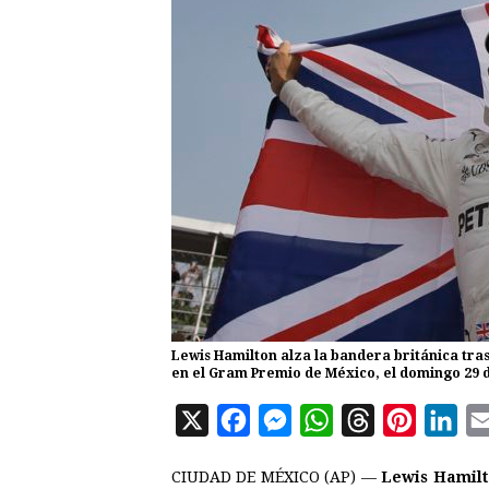
Lewis Hamilton alza la bandera británica tras
en el Gram Premio de México, el domingo 29 de
X
F
M
W
T
P
L
a
e
h
h
i
i
CIUDAD DE MÉXICO (AP) —
Lewis Hamil
c
s
a
r
n
n