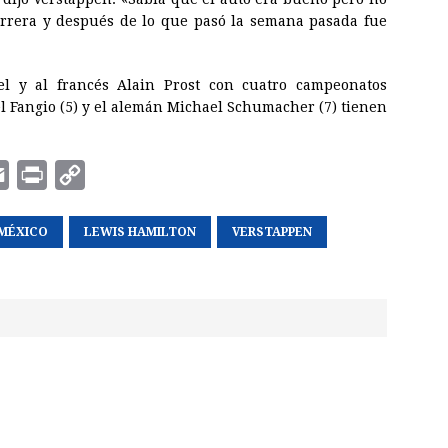
arrera y después de lo que pasó la semana pasada fue
el y al francés Alain Prost con cuatro campeonatos
l Fangio (5) y el alemán Michael Schumacher (7) tienen
E
P
C
m
r
o
 MÉXICO
a
i
LEWIS HAMILTON
p
VERSTAPPEN
i
n
y
l
t
L
i
n
k