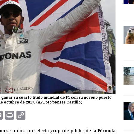
 ganar su cuarto título mundial de F1 con su noveno puesto
 octubre de 2017. (AP Foto/Moises Castillo)
E
P
C
m
r
o
ton
se unió a un selecto grupo de pilotos de la
Fórmula
a
i
p