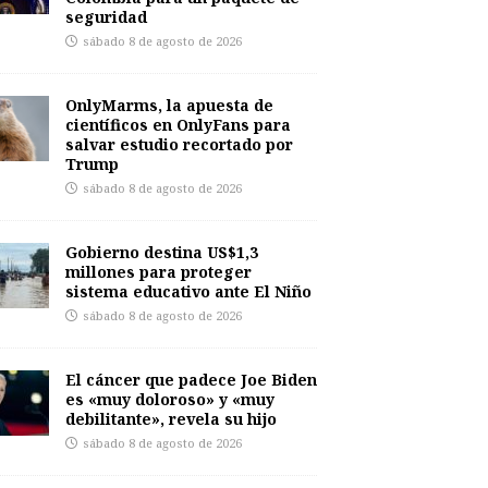
seguridad
sábado 8 de agosto de 2026
OnlyMarms, la apuesta de
científicos en OnlyFans para
salvar estudio recortado por
Trump
sábado 8 de agosto de 2026
Gobierno destina US$1,3
millones para proteger
sistema educativo ante El Niño
sábado 8 de agosto de 2026
El cáncer que padece Joe Biden
es «muy doloroso» y «muy
debilitante», revela su hijo
sábado 8 de agosto de 2026