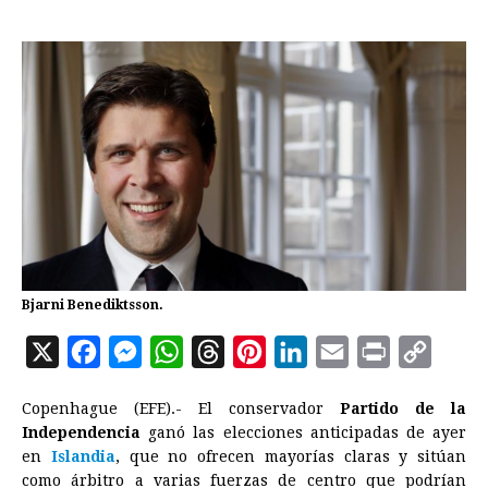
Bjarni Benediktsson.
X
F
M
W
T
P
L
E
P
C
a
e
h
h
i
i
m
r
o
Copenhague (EFE).- El conservador
Partido de la
c
s
a
r
n
n
a
i
p
Independencia
ganó las elecciones anticipadas de ayer
e
s
t
e
t
k
i
n
y
en
Islandia
, que no ofrecen mayorías claras y sitúan
como árbitro a varias fuerzas de centro que podrían
b
e
s
a
e
e
l
t
L