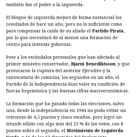
también dar el poder a la izquierda.
o
n
A
d
r
d
i
o
g
p
s
e
I
n
El bloque de izquierda mejoró de forma sustancial los
resultados de hace un año, pero no lo suficiente como
k
e
p
s
n
k
para compensar la caída de su aliado el
Partido Pirata
,
r
t
por lo que necesitará de al menos una formación de
centro para intentar gobernar.
Pese a los escándalos personales que han afectado al
primer ministro conservador,
Bjarni Benediktsson
, y que
provocaron la ruptura del anterior Ejecutivo y la
convocatoria de comicios, los segundos en un año, el
Partido de la Independencia hizo valer su condición de
fuerza hegemónica y las buenas cifras macroeconómicas.
La formación que ha ganado todas las elecciones, salvo
una, desde la independencia en 1944 no pudo evitar un
retroceso de 4,5 puntos y cinco escaños, pero logró un
triunfo sólido con algo más del 25 % de los votos, con 8
puntos sobre el segundo, el
Movimiento de Izquierda