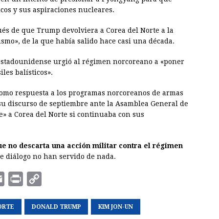
icos y sus aspiraciones nucleares.
pués de que Trump devolviera a
Corea
del Norte a la
rismo», de la que había salido hace casi una década.
 estadounidense urgió al régimen norcoreano a «poner
iles balísticos».
como respuesta a los programas norcoreanos de armas
e su discurso de septiembre ante la Asamblea General de
e» a
Corea
del Norte si continuaba con sus
e no descarta una acción militar contra el régimen
 de diálogo no han servido de nada.
E
P
C
m
r
o
ORTE
a
i
DONALD TRUMP
p
KIM JON-UN