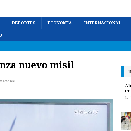
DEPORTES
ECONOMÍA
INTERNACIONAL
O
anza nuevo misil
R
rnacional
Al
mi