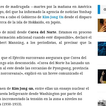
m
r
o
oles de madrugada —martes por la mañana en América
a
i
p
O
ayo, del que ha informado la agencia de noticias Yonhap
i
n
y
leva a cabo el Gobierno de
Kim Jong Un
desde el disparo
rca de la isla de Hokkaido, en Japón.
l
t
L
i
o de misil desde
Corea
del Norte
. Estamos en proceso
n
formación adicional cuando esté disponible», declaró el
bert Manning, a los periodistas, al precisar que la
k
 que el Ejército surcoreano asegurara que
Corea
del
rango aún desconocido. «
Corea
del Norte ha lanzado un
ón al este desde las cercanías de Pyongsong, provincia
al norcoreana)», explicó en un breve comunicado el
imen de
Kim Jong-un
, entre ellas un ensayo nuclear el
uesta beligerante desde Washington por parte del
n incrementado la tensión en la zona a niveles no
a
(1950-1953).