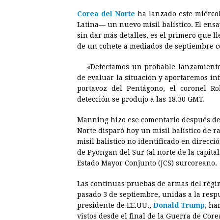
a
e
h
h
i
i
Corea del Norte
ha lanzado este miérc
c
s
a
r
n
n
Latina— un nuevo misil balístico. El ens
e
s
t
e
t
k
sin dar más detalles, es el primero que l
de un cohete a mediados de septiembre ce
b
e
s
a
e
e
o
n
A
d
r
d
«Detectamos un probable lanzamient
o
g
p
s
e
I
de evaluar la situación y aportaremos in
portavoz del Pentágono, el coronel Ro
k
e
p
s
n
detección se produjo a las 18.30 GMT.
r
t
Manning hizo ese comentario después de
Norte disparó hoy un misil balístico de 
misil balístico no identificado en direcci
de Pyongan del Sur (al norte de la capit
Estado Mayor Conjunto (JCS) surcoreano.
Las continuas pruebas de armas del rég
pasado 3 de septiembre, unidas a la resp
presidente de EE.UU.,
Donald Trump
, ha
vistos desde el final de la Guerra de
Core