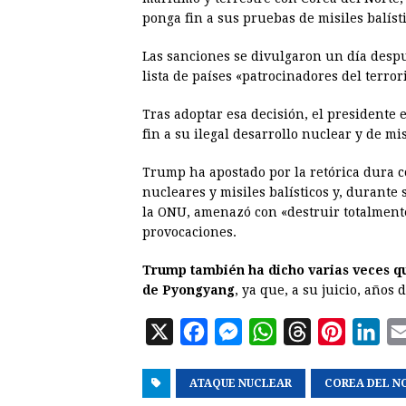
ponga fin a sus pruebas de misiles balíst
Las sanciones se divulgaron un día des
lista de países «patrocinadores del terro
Tras adoptar esa decisión, el presidente
fin a su ilegal desarrollo nuclear y de mis
Trump ha apostado por la retórica dura 
nucleares y misiles balísticos y, durant
la ONU, amenazó con «destruir totalment
provocaciones.
Trump también ha dicho varias veces qu
de Pyongyang
, ya que, a su juicio, años
X
F
M
W
T
P
L
a
e
h
h
i
i
ATAQUE NUCLEAR
c
s
a
r
COREA DEL N
n
n