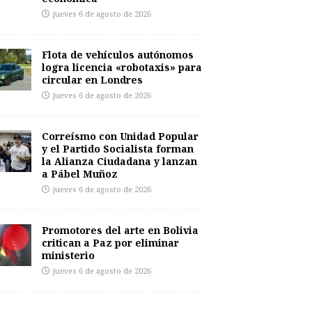
jueves 6 de agosto de 2026
Flota de vehículos autónomos
logra licencia «robotaxis» para
circular en Londres
jueves 6 de agosto de 2026
Correísmo con Unidad Popular
y el Partido Socialista forman
la Alianza Ciudadana y lanzan
a Pábel Muñoz
jueves 6 de agosto de 2026
Promotores del arte en Bolivia
critican a Paz por eliminar
ministerio
jueves 6 de agosto de 2026