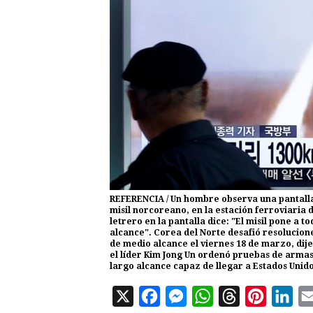
REFERENCIA / Un hombre observa una pantalla
misil norcoreano, en la estación ferroviaria d
letrero en la pantalla dice: "El misil pone a 
alcance". Corea del Norte desafió resoluciones
de medio alcance el viernes 18 de marzo, dij
el líder Kim Jong Un ordenó pruebas de armas 
largo alcance capaz de llegar a Estados Unid
X
F
M
W
T
P
L