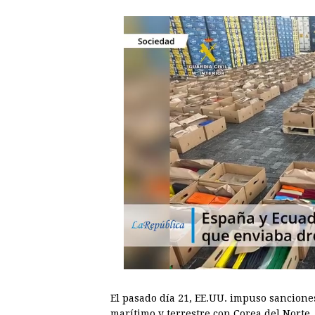
El pasado día 21, EE.UU. impuso sancione
marítimo y terrestre con
Corea
del Norte,