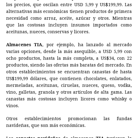
los precios, que oscilan entre USD 5,99 y US$199,99. Las
o
n
A
d
r
d
i
alternativas más económicas tienen productos de primera
o
g
p
s
e
I
n
necesidad como arroz, aceite, azúcar y otros. Mientras
que las costosas incluyen insumos importados como
k
e
p
s
n
k
aceitunas, nueces, conservas y licores.
r
t
Almacenes TIA
, por ejemplo, ha lanzado al mercado
varias opciones, desde la más asequible, a USD 5,99 con
ocho productos, hasta la más completa, a US$34, con 22
productos, siendo las ofertas más baratas del mercado. En
otros establecimientos se encuentran canastas de hasta
US$199,99 dólares, que contienen chocolates, enlatados,
mermeladas, aceitunas, ciruelas, nueces, queso, vodka,
vino, galletas, granola y otros artículos de alta gama. Las
canastas más costosas incluyen licores como whisky o
vinos.
Otros establecimientos promocionan las fundas
navideñas, que son más económicas.