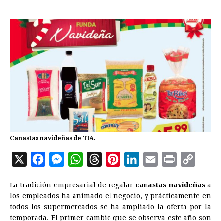
Canastas navideñas de TIA.
X
F
M
W
T
P
L
E
P
C
a
e
h
h
i
i
m
r
o
La tradición empresarial de regalar
canastas navideñas
a
c
s
a
r
n
n
a
i
p
los empleados ha animado el negocio, y prácticamente en
e
s
t
e
t
k
i
n
y
todos los supermercados se ha ampliado la oferta por la
temporada. El primer cambio que se observa este año son
b
e
s
a
e
e
l
t
L