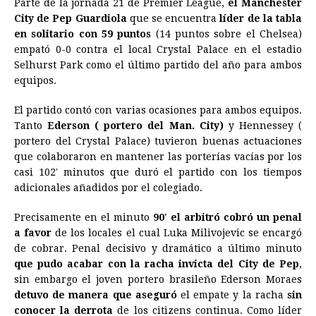
Parte de la jornada 21 de Premier League,
el Manchester
c
s
a
r
n
n
a
i
p
City de Pep Guardiola
que se encuentra
líder de la tabla
e
s
t
e
t
k
i
n
y
en solitario con 59 puntos
(14 puntos sobre el Chelsea)
empató 0-0 contra el local Crystal Palace en el estadio
b
e
s
a
e
e
l
t
L
Selhurst Park como el último partido del año para ambos
o
n
A
d
r
d
i
equipos.
o
g
p
s
e
I
n
El partido contó con varias ocasiones para ambos equipos.
k
e
p
s
n
k
Tanto
Ederson ( portero del Man. City)
y Hennessey (
r
t
portero del Crystal Palace) tuvieron buenas actuaciones
que colaboraron en mantener las porterías vacías por los
casi 102′ minutos que duró el partido con los tiempos
adicionales añadidos por el colegiado.
Precisamente en el minuto
90′ el arbitró cobró un penal
a favor
de los locales el cual Luka Milivojevic se encargó
de cobrar. Penal decisivo y dramático a último minuto
que pudo acabar con la racha invicta del City de Pep
,
sin embargo el joven portero brasileño Ederson Moraes
detuvo de manera que aseguró
el empate y la racha
sin
conocer la derrota
de los citizens continua. Como líder