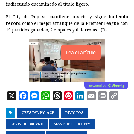
indiscutido encaminado al título ligero.
El City de Pep se mantiene invicto y sigue
batiendo
récord
como el mejor arranque de la Premier League con
19 partidos ganados, 2 empates y 0 derrotas. (D)
Lea el artículo
powered by
X
F
M
W
T
P
L
E
P
C
a
e
h
h
i
i
m
r
o
CRYSTAL PALACE
c
s
a
r
INVICTOS
n
n
a
i
p
e
s
t
e
t
k
i
n
y
KEVIN DE BRUYNE
MANCHESTER CITY
b
e
s
a
e
e
l
t
L