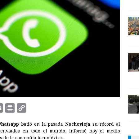
E
P
C
m
r
o
hatsapp
batió en la pasada
Nochevieja
su récord al
a
i
p
s enviados en todo el mundo, informó hoy el medio
i
n
y
s de la compañía tecnológica.