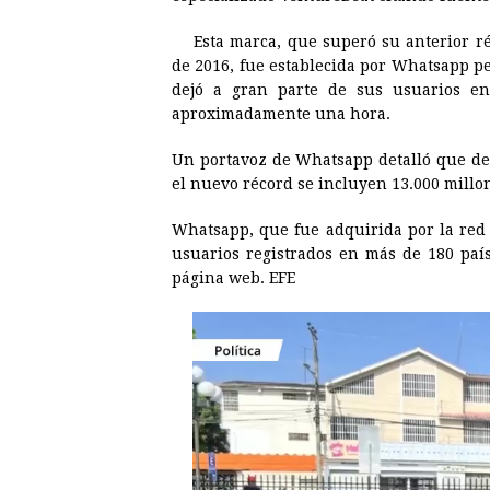
b
e
s
a
e
e
Esta marca, que superó su anterior r
o
n
A
d
r
d
de 2016, fue establecida por Whatsapp pe
o
g
p
s
e
I
dejó a gran parte de sus usuarios en 
aproximadamente una hora.
k
e
p
s
n
r
t
Un portavoz de Whatsapp detalló que de
el nuevo récord se incluyen 13.000 millo
Whatsapp, que fue adquirida por la red 
usuarios registrados en más de 180 país
página web. EFE