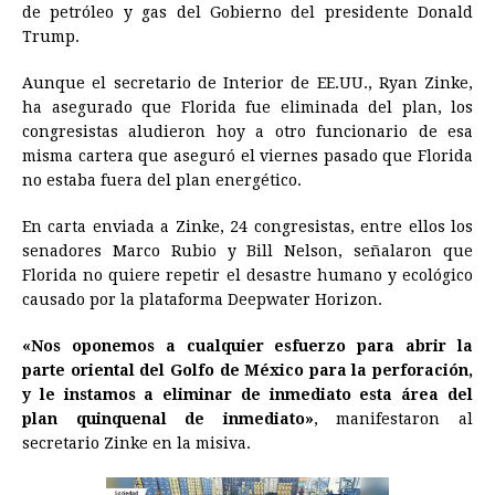
de petróleo y gas del Gobierno del presidente Donald
b
e
s
a
e
e
l
t
L
Trump.
o
n
A
d
r
d
i
o
g
p
s
e
I
n
Aunque el secretario de Interior de EE.UU., Ryan Zinke,
ha asegurado que Florida fue eliminada del plan, los
k
e
p
s
n
k
congresistas aludieron hoy a otro funcionario de esa
r
t
misma cartera que aseguró el viernes pasado que Florida
no estaba fuera del plan energético.
En carta enviada a Zinke, 24 congresistas, entre ellos los
senadores Marco Rubio y Bill Nelson, señalaron que
Florida no quiere repetir el desastre humano y ecológico
causado por la plataforma Deepwater Horizon.
«Nos oponemos a cualquier esfuerzo para abrir la
parte oriental del Golfo de México para la perforación,
y le instamos a eliminar de inmediato esta área del
plan quinquenal de inmediato»
, manifestaron al
secretario Zinke en la misiva.