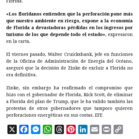
Florida.
«Los floridanos entienden que la perforación pone más
que nuestro ambiente en riesgo, expone a la economía
de Florida a devastadoras pérdidas en los ingresos por
turismo de los que depende todo el estado»
, expresaron
en la carta.
El viernes pasado, Walter Cruickshank, jefe en funciones
de la Oficina de Administración de Energía del Océano,
aseguró que la decisión de Zinke de excluir a Florida no
era definitiva.
Zinke, sin embargo ha reafirmado el compromiso que
hizo con el gobernador de Florida, Rick Scott, de eliminar
a Florida del plan de Trump, que le ha valido también las
protestas de otros gobernadores que tampoco quieren
perforaciones energéticas en sus costas. EFE
X
F
M
W
T
P
L
E
P
C
a
e
h
h
i
i
m
r
o