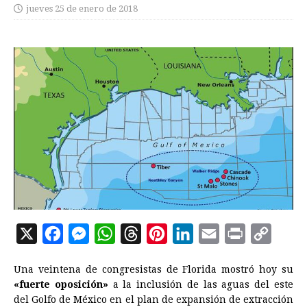
jueves 25 de enero de 2018
X
F
M
W
T
P
L
E
P
C
a
e
h
h
i
i
m
r
o
Una veintena de congresistas de Florida mostró hoy su
c
s
a
r
n
n
a
i
p
«fuerte oposición»
a la inclusión de las aguas del este
e
s
t
e
t
k
i
n
y
del Golfo de México en el plan de expansión de extracción