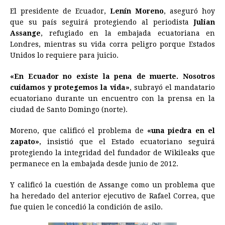
El presidente de
Ecuador
,
Lenín Moreno
, aseguró hoy
c
s
a
r
n
n
a
i
p
que su país seguirá protegiendo al periodista
Julian
e
s
t
e
t
k
i
n
y
Assange
, refugiado en la embajada ecuatoriana en
Londres, mientras su vida corra peligro porque Estados
b
e
s
a
e
e
l
t
L
Unidos lo requiere para juicio.
o
n
A
d
r
d
i
o
g
p
s
e
I
n
«En
Ecuador
no existe la pena de muerte. Nosotros
cuidamos y protegemos la vida»
, subrayó el mandatario
k
e
p
s
n
k
ecuatoriano durante un encuentro con la prensa en la
r
t
ciudad de Santo Domingo (norte).
Moreno, que calificó el problema de
«una piedra en el
zapato»
, insistió que el Estado ecuatoriano seguirá
protegiendo la integridad del fundador de Wikileaks que
permanece en la embajada desde junio de 2012.
Y calificó la cuestión de Assange como un problema que
ha heredado del anterior ejecutivo de Rafael Correa, que
fue quien le concedió la condición de asilo.