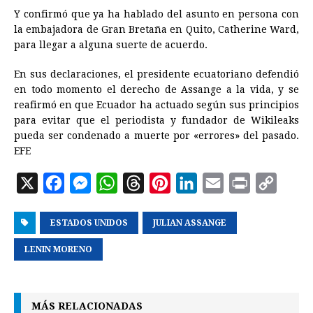
Y confirmó que ya ha hablado del asunto en persona con
la embajadora de Gran Bretaña en Quito, Catherine Ward,
para llegar a alguna suerte de acuerdo.
En sus declaraciones, el presidente ecuatoriano defendió
en todo momento el derecho de Assange a la vida, y se
reafirmó en que
Ecuador
ha actuado según sus principios
para evitar que el periodista y fundador de Wikileaks
pueda ser condenado a muerte por «errores» del pasado.
EFE
X
F
M
W
T
P
L
E
P
C
a
e
h
h
i
i
m
r
o
ESTADOS UNIDOS
c
s
a
r
JULIAN ASSANGE
n
n
a
i
p
e
s
t
e
t
k
i
n
y
LENIN MORENO
b
e
s
a
e
e
l
t
L
o
n
A
d
r
d
i
MÁS RELACIONADAS
o
g
p
s
e
I
n