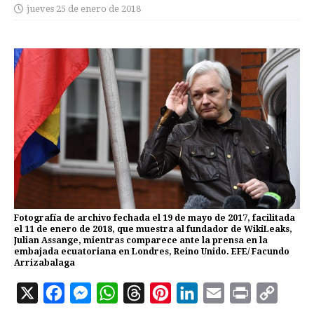
jueves 25 de enero de 2018
Fotografía de archivo fechada el 19 de mayo de 2017, facilitada
el 11 de enero de 2018, que muestra al fundador de WikiLeaks,
Julian Assange, mientras comparece ante la prensa en la
embajada ecuatoriana en Londres, Reino Unido. EFE/ Facundo
Arrizabalaga
X
F
M
W
T
P
L
E
P
C
a
e
h
h
i
i
m
r
o