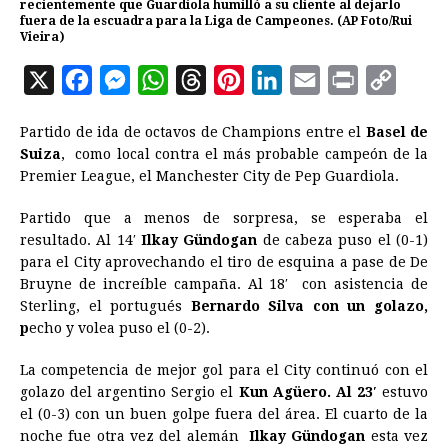
recientemente que Guardiola humilló a su cliente al dejarlo
fuera de la escuadra para la Liga de Campeones. (AP Foto/Rui
Vieira)
X
F
M
W
T
P
L
E
P
C
a
e
h
h
i
i
m
r
o
Partido de ida de octavos de Champions entre el
Basel de
c
s
a
r
n
n
a
i
p
Suiza
, como local contra el más probable campeón de la
e
s
t
e
t
k
i
n
y
Premier League, el Manchester City de Pep Guardiola.
b
e
s
a
e
e
l
t
L
Partido que a menos de sorpresa, se esperaba el
o
n
A
d
r
d
i
resultado. Al 14′
Ilkay Gündogan
de cabeza puso el (0-1)
o
g
p
s
e
I
n
para el City aprovechando el tiro de esquina a pase de De
Bruyne de increíble campaña. Al 18′ con asistencia de
k
e
p
s
n
k
Sterling, el portugués
Bernardo Silva con un golazo,
r
t
p
echo y volea puso el (0-2).
La competencia de mejor gol para el City continuó con el
golazo del argentino Sergio el
Kun Agüero. Al 23′
estuvo
el (0-3) con un buen golpe fuera del área. El cuarto de la
noche fue otra vez del alemán
Ilkay Gündogan
esta vez