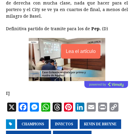
de derecha con mucha clase, nada que hacer para el
portero y el City se ve ya en cuartos de final, a menos del
milagro de Basel.
Definitiva partido de tramite para los de
Pep.
(D)
Lea el artículo
powered by
EJ
X
F
M
W
T
P
L
E
P
C
a
e
h
h
i
i
m
r
o
CHAMPIONS
c
s
a
INVICTOS
r
n
KEVIN DE BRUYNE
n
a
i
p
e
s
t
e
t
k
i
n
y