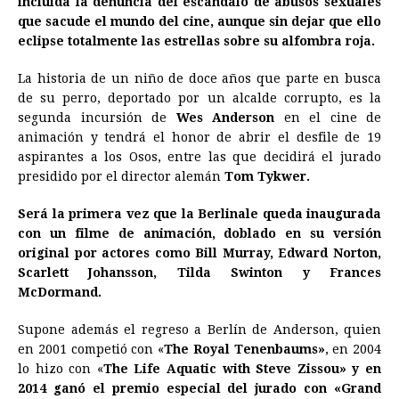
incluida la denuncia del escándalo de abusos sexuales
que sacude el mundo del
b
e
s
cine
a
, aunque sin dejar que ello
e
e
l
t
L
eclipse totalmente las estrellas sobre su alfombra roja.
o
n
A
d
r
d
i
o
g
p
s
e
I
n
La historia de un niño de doce años que parte en busca
de su perro, deportado por un alcalde corrupto, es la
k
e
p
s
n
k
segunda incursión de
Wes Anderson
en el
cine
de
r
t
animación y tendrá el honor de abrir el desfile de 19
aspirantes a los Osos, entre las que decidirá el jurado
presidido por el director alemán
Tom Tykwer.
Será la primera vez que la Berlinale queda inaugurada
con un filme de animación, doblado en su versión
original por actores como Bill Murray, Edward Norton,
Scarlett Johansson, Tilda Swinton y Frances
McDormand.
Supone además el regreso a Berlín de Anderson, quien
en 2001 competió con «
The Royal Tenenbaums»
, en 2004
lo hizo con «
The Life Aquatic with Steve Zissou» y en
2014 ganó el premio especial del jurado con «Grand