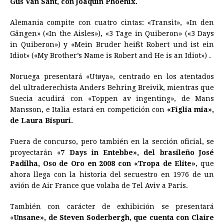
Gus Van Sant, con Joaquin Phoenix.
Alemania compite con cuatro cintas: «Transit», «In den
Gängen» («In the Aisles»), «3 Tage in Quiberon» («3 Days
in Quiberon») y «Mein Bruder heißt Robert und ist ein
Idiot» («My Brother’s Name is Robert and He is an Idiot») .
Noruega presentará «Utøya», centrado en los atentados
del ultraderechista Anders Behring Breivik, mientras que
Suecia acudirá con «Toppen av ingenting», de Mans
Mansson, e Italia estará en competición con
«Figlia mia»,
de Laura Bispuri.
Fuera de concurso, pero también en la sección oficial, se
proyectarán «
7 Days in Entebbe», del brasileño José
Padilha, Oso de Oro en 2008 con «Tropa de Elite»
, que
ahora llega con la historia del secuestro en 1976 de un
avión de Air France que volaba de Tel Aviv a París.
También con carácter de exhibición se presentará
«
Unsane», de Steven Soderbergh, que cuenta con Claire