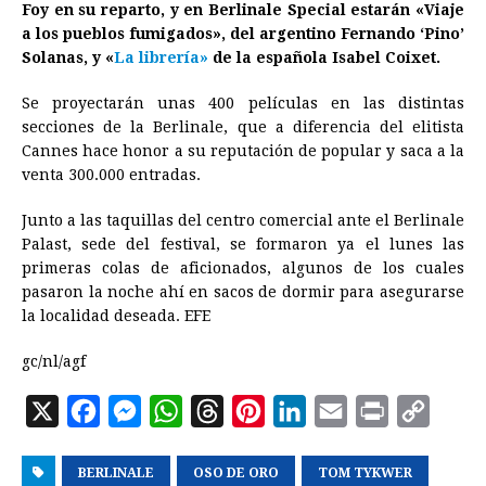
Foy en su reparto, y en Berlinale Special estarán «Viaje
a los pueblos fumigados», del argentino Fernando ‘Pino’
Solanas, y «
La librería»
de la española Isabel Coixet.
Se proyectarán unas 400 películas en las distintas
secciones de la Berlinale, que a diferencia del elitista
Cannes hace honor a su reputación de popular y saca a la
venta 300.000 entradas.
Junto a las taquillas del centro comercial ante el Berlinale
Palast, sede del festival, se formaron ya el lunes las
primeras colas de aficionados, algunos de los cuales
pasaron la noche ahí en sacos de dormir para asegurarse
la localidad deseada. EFE
gc/nl/agf
X
F
M
W
T
P
L
E
P
C
a
e
h
h
i
i
m
r
o
BERLINALE
c
s
a
OSO DE ORO
r
n
n
TOM TYKWER
a
i
p