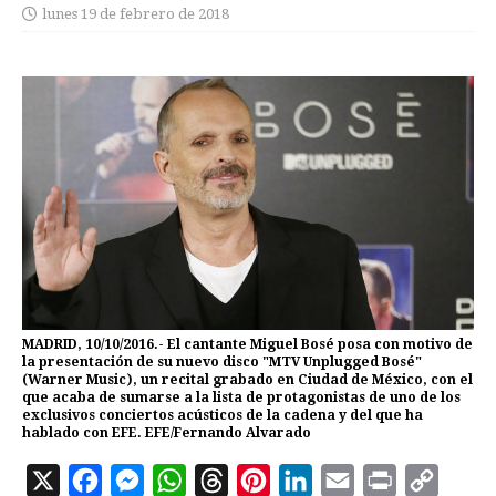
lunes 19 de febrero de 2018
MADRID, 10/10/2016.- El cantante Miguel Bosé posa con motivo de
la presentación de su nuevo disco "MTV Unplugged Bosé"
(Warner Music), un recital grabado en Ciudad de México, con el
que acaba de sumarse a la lista de protagonistas de uno de los
exclusivos conciertos acústicos de la cadena y del que ha
hablado con EFE. EFE/Fernando Alvarado
X
F
M
W
T
P
L
E
P
C