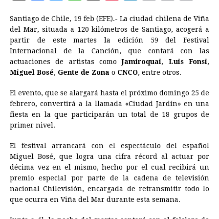
a
e
h
h
i
i
m
r
o
Santiago de Chile, 19 feb (EFE).- La ciudad chilena de Viña
c
s
a
r
n
n
a
i
p
del Mar, situada a 120 kilómetros de Santiago, acogerá a
e
s
t
e
t
k
i
n
y
partir de este martes la edición 59 del Festival
Internacional de la Canción, que contará con las
b
e
s
a
e
e
l
t
L
actuaciones de artistas como
Jamiroquai
,
Luis Fonsi
,
o
n
A
d
r
d
i
Miguel Bosé
,
Gente de Zona
o
CNCO
, entre otros.
o
g
p
s
e
I
n
El evento, que se alargará hasta el próximo domingo 25 de
k
e
p
s
n
k
febrero, convertirá a la llamada «Ciudad Jardín» en una
r
t
fiesta en la que participarán un total de 18 grupos de
primer nivel.
El festival arrancará con el espectáculo del español
Miguel Bosé, que logra una cifra récord al actuar por
décima vez en el mismo, hecho por el cual recibirá un
premio especial por parte de la cadena de televisión
nacional Chilevisión, encargada de retransmitir todo lo
que ocurra en Viña del Mar durante esta semana.