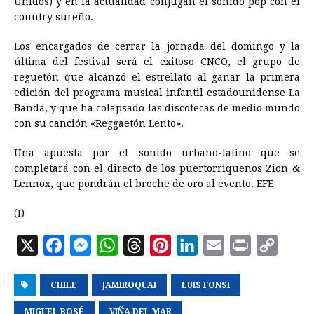
Unidos) y en la actualidad conjugan el sonido pop con el
country sureño.
Los encargados de cerrar la jornada del domingo y la
última del festival será el exitoso CNCO, el grupo de
reguetón que alcanzó el estrellato al ganar la primera
edición del programa musical infantil estadounidense La
Banda, y que ha colapsado las discotecas de medio mundo
con su canción «Reggaetón Lento».
Una apuesta por el sonido urbano-latino que se
completará con el directo de los puertorriqueños Zion &
Lennox, que pondrán el broche de oro al evento. EFE
(I)
X
F
M
W
T
P
L
E
P
C
a
e
h
h
i
i
m
r
o
CHILE
c
s
JAMIROQUAI
a
r
n
LUIS FONSI
n
a
i
p
e
s
t
e
t
k
i
n
y
MIGUEL BOSÉ
VIÑA DEL MAR