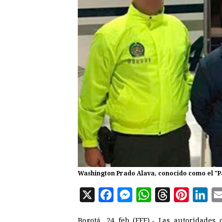
Washington Prado Alava, conocido como el "P
X
F
M
W
T
P
L
a
e
h
h
i
i
Bogotá, 24 feb (EFE).- Las autoridade