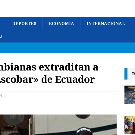
DEPORTES
ECONOMÍA
INTERNACIONAL
O
mbianas extraditan a
R
Escobar» de Ecuador
d