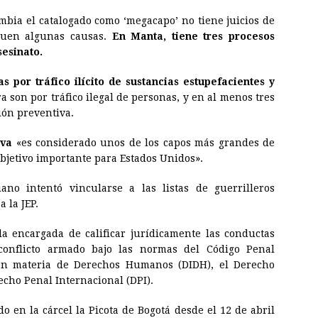
ia el catalogado como ‘megacapo’ no tiene juicios de
iguen algunas causas.
En Manta, tiene tres procesos
sesinato.
s por tráfico ilícito de sustancias estupefacientes y
a son por tráfico ilegal de personas, y en al menos tres
ión preventiva.
ava
«es considerado unos de los capos más grandes de
objetivo importante para Estados Unidos».
iano intentó vincularse a las listas de guerrilleros
 la JEP.
 la encargada de calificar jurídicamente las conductas
 conflicto armado bajo las normas del Código Penal
 en materia de Derechos Humanos (DIDH), el Derecho
echo Penal Internacional (DPI).
o en la cárcel la Picota de Bogotá desde el 12 de abril