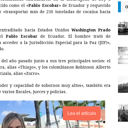
a
i
p
cido como el «
Pablo Escobar
» de Ecuador y requerido
O
i
n
y
r «transportar más de 250 toneladas de cocaína hacia
l
t
L
i
 extraditado hacia Estados Unidos
Washington Prado
n
 el
Pablo Escobar
de Ecuador. El hombre trató de
 acceder a la Jurisdicción Especial para la Paz (JEP)»,
k
do.
 del año pasado junto a sus tres principales socios: el
a, alias «Thiago», y los colombianos Robinson Alberto
izala, alias «Zorro».
 poder y capacidad de sobornos muy altos», también era
arios fiscales, jueces y policías.
Lea el artículo