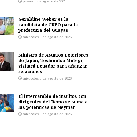
jueves 6 de agosto de 2026
Geraldine Weber es la
candidata de CREO para la
prefectura del Guayas
miércoles 5 de agosto de 2026
Ministro de Asuntos Exteriores
de Japón, Toshimitsu Motegi,
visitará Ecuador para afianzar
relaciones
miércoles 5 de agosto de 2026
El intercambio de insultos con
dirigentes del Remo se suma a
las polémicas de Neymar
miércoles 5 de agosto de 2026