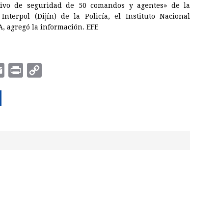
itivo de seguridad de 50 comandos y agentes» de la
nterpol (Dijín) de la Policía, el Instituto Nacional
A, agregó la información. EFE
E
P
C
m
r
o
a
i
p
i
n
y
l
t
L
i
n
k