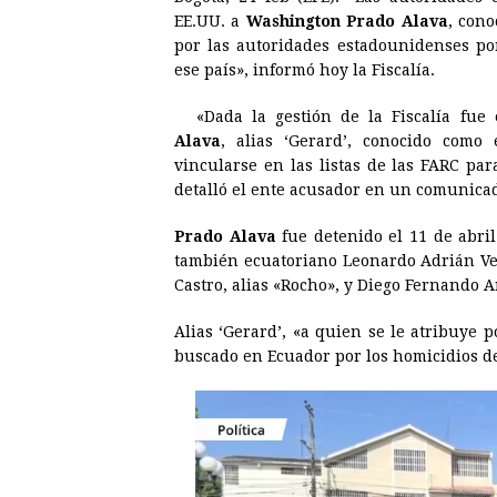
c
s
a
r
n
n
EE.UU. a
Washington Prado Alava
, cono
e
s
t
e
t
k
por las autoridades estadounidenses po
ese país», informó hoy la Fiscalía.
b
e
s
a
e
e
o
n
A
d
r
d
«Dada la gestión de la Fiscalía fue
o
g
p
s
e
I
Alava
, alias ‘Gerard’, conocido como
vincularse en las listas de las FARC para
k
e
p
s
n
detalló el ente acusador en un comunica
r
t
Prado Alava
fue detenido el 11 de abril
también ecuatoriano Leonardo Adrián Ver
Castro, alias «Rocho», y Diego Fernando Ar
Alias ‘Gerard’, «a quien se le atribuye
buscado en Ecuador por los homicidios de v