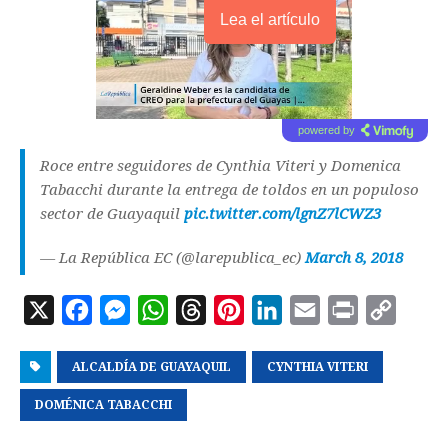
Lea el artículo
powered by
Roce entre seguidores de Cynthia Viteri y Domenica
Tabacchi durante la entrega de toldos en un populoso
sector de Guayaquil
pic.twitter.com/lgnZ7lCWZ3
— La República EC (@larepublica_ec)
March 8, 2018
X
F
M
W
T
P
L
E
P
C
a
e
h
h
i
i
m
r
o
ALCALDÍA DE GUAYAQUIL
c
s
a
r
n
CYNTHIA VITERI
n
a
i
p
e
s
t
e
t
k
i
n
y
DOMÉNICA TABACCHI
b
e
s
a
e
e
l
t
L