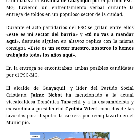
candidatas a la
Alcaldía de Guayaquil
por el partido PSC-
MG, tuvieron un enfrentamiento verbal durante la
b
e
s
a
e
e
l
t
L
entrega de toldos en un populoso sector de la ciudad.
o
n
A
d
r
d
i
o
g
p
s
e
I
n
Durante el acto partidarios del PSC se gritan entre ellos
«este es mi sector del barrio»
y
«tú no vas a mandar
k
e
p
s
n
k
aquí»
, después alguien en altavoz replica con la misma
r
t
consigna
«Este es un sector nuestro, nosotros lo hemos
trabajado todos los años aquí»
.
En la entrega se encontraban ambas posibles candidatas
por el PSC-MG.
El alcalde de Guayaquil, y líder del Partido Social
Cristiano,
Jaime Nebot
ha mencionado a la actual
vicealcaldesa Doménica Tabacchi y a la exasambleísta y
ex candidata presidencial
Cynthia Viteri
como dos de las
favoritas para disputar la carrera por reemplazarlo en el
Municipio.