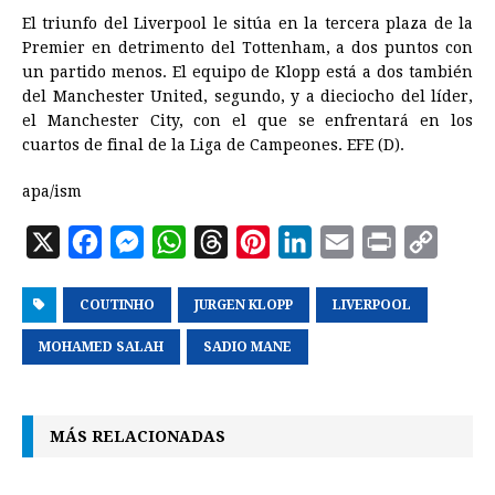
El triunfo del Liverpool le sitúa en la tercera plaza de la
Premier en detrimento del Tottenham, a dos puntos con
un partido menos. El equipo de Klopp está a dos también
del Manchester United, segundo, y a dieciocho del líder,
el Manchester City, con el que se enfrentará en los
cuartos de final de la Liga de Campeones. EFE (D).
apa/ism
X
F
M
W
T
P
L
E
P
C
a
e
h
h
i
i
m
r
o
COUTINHO
c
s
a
JURGEN KLOPP
r
n
n
LIVERPOOL
a
i
p
e
s
t
e
t
k
i
n
y
MOHAMED SALAH
SADIO MANE
b
e
s
a
e
e
l
t
L
o
n
A
d
r
d
i
MÁS RELACIONADAS
o
g
p
s
e
I
n
k
e
p
s
n
k