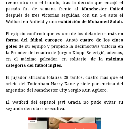
reencontró con el triunfo, tras la derrota que encajó el
e
s
t
e
t
k
i
n
y
pasado fin de semana frente al
Manchester United
después de tres victorias seguidas, con un 5-0 ante el
b
e
s
a
e
e
l
t
L
Watford en Anfield y una
exhibición de Mohamed
Salah
.
o
n
A
d
r
d
i
o
g
p
s
e
I
n
El egipcio confirmó que es uno de los delanteros
más en
forma del fútbol europeo
. Anotó
cuatro de los cinco
k
e
p
s
n
k
goles
de su equipo y propició la decimoctava victoria en
r
t
la Premier del cuadro de Jurgen Klopp. Se erigió, además,
en el máximo goleador, en solitario,
de la máxima
categoría del fútbol inglés.
El jugador africano totaliza 28 tantos, cuatro más que el
ariete del Tottenham Harry Kane y siete por encima del
argentino del Manchester City Sergio Kun Agüero.
El Watford del español Javi Gracia no pudo evitar su
segunda derrota consecutiva.