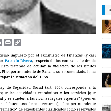
O
E
P
C
m
r
o
tismo impuesto por el exministro de Finanzas (y casi
a
i
p
ñor
Patricio Rivera
, respecto de los contratos de deuda
i
n
y
isto tratando de ocultar la violación de los límites
o. El superintendente de Bancos, su recomendado, le ha
l
t
L
apar la situación del IESS.
i
n
y de Seguridad Social (art. 306), corresponde a la
que las actividades económicas y los servicios [que
k
al y se sujeten a las normas legales vigentes” (pues es
ola el buen uso de sus recursos), el superintendente
e Temático” de expedientes clasificados como reservados