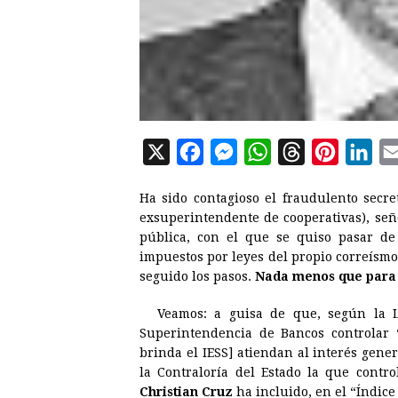
X
F
M
W
T
P
L
a
e
h
h
i
i
Ha sido contagioso el fraudulento secre
c
s
a
r
n
n
exsuperintendente de cooperativas), se
e
s
t
e
t
k
pública, con el que se quiso pasar de l
impuestos por leyes del propio correísm
b
e
s
a
e
e
seguido los pasos.
Nada menos que para t
o
n
A
d
r
d
o
g
p
s
e
I
Veamos: a guisa de que, según la Le
Superintendencia de Bancos controlar “
k
e
p
s
n
brinda el IESS] atiendan al interés gener
r
t
la Contraloría del Estado la que contr
Christian Cruz
ha incluido, en el “Índic