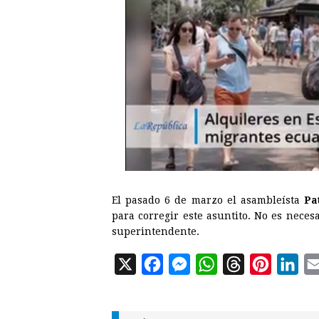
El pasado 6 de marzo el asambleísta
Pa
para corregir este asuntito. No es necesa
superintendente.
X
F
M
W
T
P
L
a
e
h
h
i
i
c
s
a
r
n
n