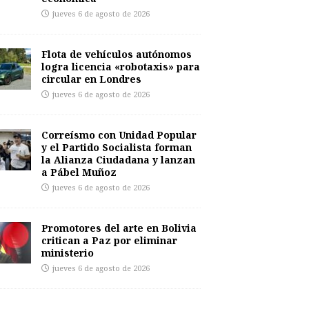
jueves 6 de agosto de 2026
Flota de vehículos autónomos
logra licencia «robotaxis» para
circular en Londres
jueves 6 de agosto de 2026
Correísmo con Unidad Popular
y el Partido Socialista forman
la Alianza Ciudadana y lanzan
a Pábel Muñoz
jueves 6 de agosto de 2026
Promotores del arte en Bolivia
critican a Paz por eliminar
ministerio
jueves 6 de agosto de 2026