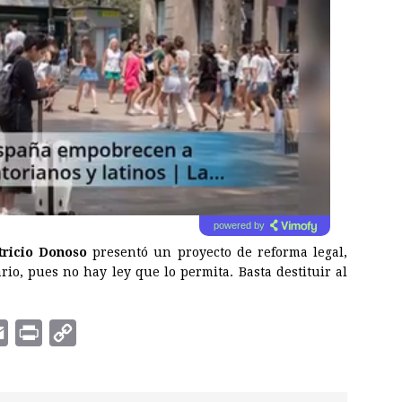
powered by
tricio Donoso
presentó un proyecto de reforma legal,
rio, pues no hay ley que lo permita. Basta destituir al
E
P
C
m
r
o
a
i
p