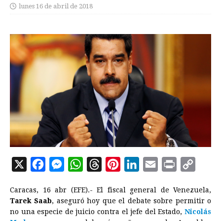
lunes 16 de abril de 2018
X
F
M
W
T
P
L
E
P
C
a
e
h
h
i
i
m
r
o
Caracas, 16 abr (EFE).- El fiscal general de Venezuela,
c
s
a
r
n
n
a
i
p
Tarek Saab
, aseguró hoy que el debate sobre permitir o
e
s
t
e
t
k
i
n
y
no una especie de juicio contra el jefe del Estado,
Nicolás