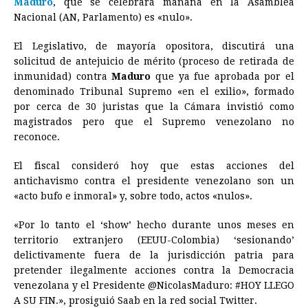
Maduro
, que se celebrará mañana en la Asamblea
b
e
s
a
e
e
l
t
L
Nacional (AN, Parlamento) es «nulo».
o
n
A
d
r
d
i
o
g
p
s
e
I
n
El Legislativo, de mayoría opositora, discutirá una
solicitud de antejuicio de mérito (proceso de retirada de
k
e
p
s
n
k
inmunidad) contra
Maduro
que ya fue aprobada por el
r
t
denominado Tribunal Supremo «en el exilio», formado
por cerca de 30 juristas que la Cámara invistió como
magistrados pero que el Supremo venezolano no
reconoce.
El fiscal consideró hoy que estas acciones del
antichavismo contra el presidente venezolano son un
«acto bufo e inmoral» y, sobre todo, actos «nulos».
«Por lo tanto el ‘show’ hecho durante unos meses en
territorio extranjero (EEUU-Colombia) ‘sesionando’
delictivamente fuera de la jurisdicción patria para
pretender ilegalmente acciones contra la Democracia
venezolana y el Presidente @NicolasMaduro: #HOY LLEGO
A SU FIN.», prosiguió Saab en la red social Twitter.