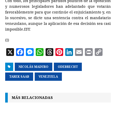
Con todo, los principales partidos políticos de la oposición
y numerosos legisladores han adelantado que votarán
favorablemente para que continúe el enjuiciamiento y, en
lo sucesivo, se dicte una sentencia contra el mandatario
venezolano, aunque la aplicación de esa decisión sea casi
imposible.EFE
(I)
X
F
M
W
T
P
L
E
P
C
a
e
h
h
i
i
m
r
o
NICOLÁS MADURO
c
s
a
r
ODEBRECHT
n
n
a
i
p
e
s
t
e
t
k
i
n
y
TAREK SAAB
VENEZUELA
b
e
s
a
e
e
l
t
L
o
n
A
d
r
d
i
MÁS RELACIONADAS
o
g
p
s
e
I
n
k
e
p
s
n
k
r
t