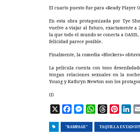
El cuarto puesto fue para «Ready Player O
En esta obra protagonizada por Tye She
vuelve a viajar al futuro, exactamente a
la que todo el mundo se conecta a OASIS, 
felicidad parece posible.
Finalmente, la comedia «Blockers» obtuvo 
La película cuenta con tono desenfadad
tengan relaciones sexuales en la noch
Young y Kathryn Newton son los protagon
(I)
X
F
M
W
T
P
L
a
e
h
h
i
i
"RAMPAGE"
c
s
a
TAQUILLA ESTADOU
r
n
n
e
s
t
e
t
k