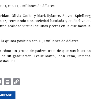
ne», con 11,2 millones de dólares.
ridan, Olivia Cooke y Mark Rylance, Steven Spielberg
 2045, retratando una sociedad hastiada y en declive en
una realidad virtual de unos y ceros en la que hasta la
la quinta posición con 10,3 millones de dólares.
o cómo un grupo de padres trata de que sus hijas no
e de su graduación. Leslie Mann, John Cena, Ramona
istas. EFE
E
P
C
m
r
o
NIDENSE
a
i
p
i
n
y