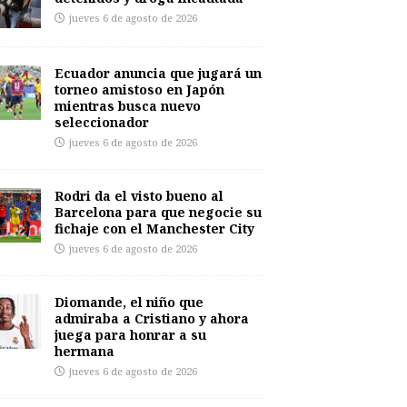
jueves 6 de agosto de 2026
Ecuador anuncia que jugará un
torneo amistoso en Japón
mientras busca nuevo
seleccionador
jueves 6 de agosto de 2026
Rodri da el visto bueno al
Barcelona para que negocie su
fichaje con el Manchester City
jueves 6 de agosto de 2026
Diomande, el niño que
admiraba a Cristiano y ahora
juega para honrar a su
hermana
jueves 6 de agosto de 2026