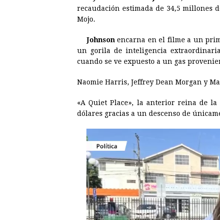
e
s
t
e
t
k
recaudación estimada de 34,5 millones d
Mojo.
b
e
s
a
e
e
o
n
A
d
r
d
Johnson
encarna en el filme a un pri
o
g
p
s
e
I
un gorila de inteligencia extraordinar
cuando se ve expuesto a un gas provenien
k
e
p
s
n
r
t
Naomie Harris, Jeffrey Dean Morgan y Mal
«A Quiet Place», la anterior reina de la
dólares gracias a un descenso de únicame