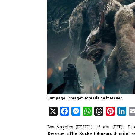
Rampage | imagen tomada de internet.
X
F
M
W
T
P
L
a
e
h
h
i
i
Los Ángeles (EE.UU.), 16 abr (EFE).- E
c
s
a
r
n
n
Dwayne
«
The Rock
»
Johnson,
dominó es