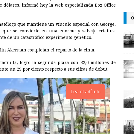
i
n
y
e dólares, informó hoy la web especializada Box Office
l
t
L
O
i
matólogo que mantiene un vínculo especial con George,
n
ia que se convierte en una enorme y salvaje criatura
te de un catastrófico experimento genético.
k
in Akerman completan el reparto de la cinta.
 taquilla, logró la segunda plaza con 32,6 millones de
nte un 29 por ciento respecto a sus cifras de debut.
Lea el artículo