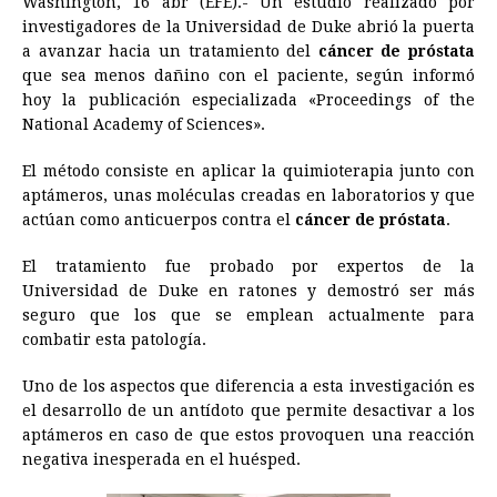
Washington, 16 abr (EFE).- Un estudio realizado por
c
s
a
r
n
n
a
i
p
investigadores de la Universidad de Duke abrió la puerta
e
s
t
e
t
k
i
n
y
a avanzar hacia un tratamiento del
cáncer de próstata
que sea menos dañino con el paciente, según informó
b
e
s
a
e
e
l
t
L
hoy la publicación especializada «Proceedings of the
o
n
A
d
r
d
i
National Academy of Sciences».
o
g
p
s
e
I
n
El método consiste en aplicar la quimioterapia junto con
k
e
p
s
n
k
aptámeros, unas moléculas creadas en laboratorios y que
r
t
actúan como anticuerpos contra el
cáncer de próstata
.
El tratamiento fue probado por expertos de la
Universidad de Duke en ratones y demostró ser más
seguro que los que se emplean actualmente para
combatir esta patología.
Uno de los aspectos que diferencia a esta investigación es
el desarrollo de un antídoto que permite desactivar a los
aptámeros en caso de que estos provoquen una reacción
negativa inesperada en el huésped.