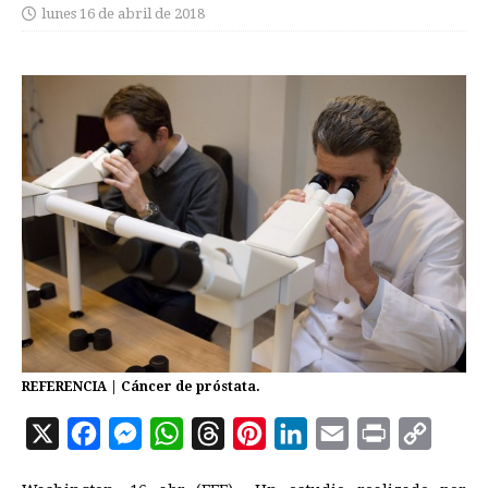
lunes 16 de abril de 2018
REFERENCIA | Cáncer de próstata.
X
F
M
W
T
P
L
E
P
C
a
e
h
h
i
i
m
r
o