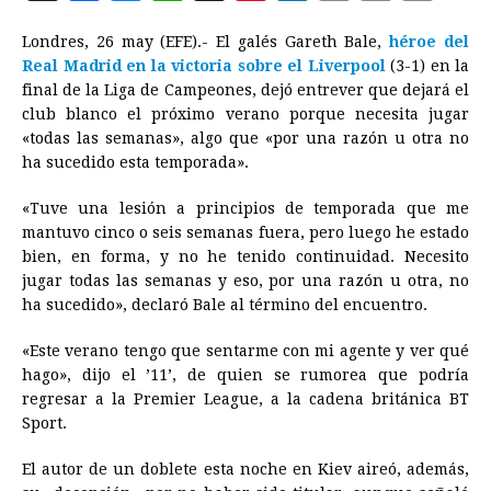
a
e
h
h
i
i
m
r
o
Londres, 26 may (EFE).- El galés Gareth Bale,
héroe del
c
s
a
r
n
n
a
i
p
Real Madrid en la victoria sobre el Liverpool
(3-1) en la
e
s
t
e
t
k
i
n
y
final de la Liga de Campeones, dejó entrever que dejará el
club blanco el próximo verano porque necesita jugar
b
e
s
a
e
e
l
t
L
«todas las semanas», algo que «por una razón u otra no
o
n
A
d
r
d
i
ha sucedido esta temporada».
o
g
p
s
e
I
n
«Tuve una lesión a principios de temporada que me
k
e
p
s
n
k
mantuvo cinco o seis semanas fuera, pero luego he estado
r
t
bien, en forma, y no he tenido continuidad. Necesito
jugar todas las semanas y eso, por una razón u otra, no
ha sucedido», declaró Bale al término del encuentro.
«Este verano tengo que sentarme con mi agente y ver qué
hago», dijo el ’11’, de quien se rumorea que podría
regresar a la Premier League, a la cadena británica BT
Sport.
El autor de un doblete esta noche en Kiev aireó, además,