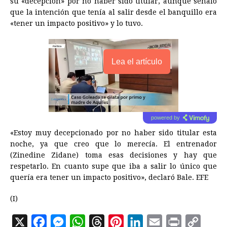
su «decepción» por no haber sido titular, aunque señaló
que la intención que tenía al salir desde el banquillo era
«tener un impacto positivo» y lo tuvo.
Lea el artículo
powered by
«Estoy muy decepcionado por no haber sido titular esta
noche, ya que creo que lo merecía. El entrenador
(Zinedine Zidane) toma esas decisiones y hay que
respetarlo. En cuanto supe que iba a salir lo único que
quería era tener un impacto positivo», declaró Bale. EFE
(I)
X
F
M
W
T
P
L
E
P
C