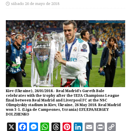
sábado 26 de mayo de 2018
Kiev (Ukraine), 26/05/2018.- Real Madrid's Gareth Bale
celebrates with the trophy after the UEFA Champions League
final between Real Madrid and Liverpool FC at the NSC
Olimpiyskiy stadium in Kiev, Ukraine, 26 May 2018. Real Madrid
won 3-1. (Liga de Campeones, Ucrania) EFE/EPA/SERGEY
DOLZHENKO
X
F
M
W
T
P
L
E
P
C