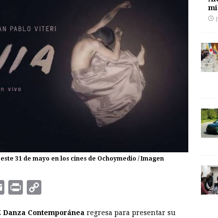
mi
á este 31 de mayo en los cines de Ochoymedio / Imagen
E
P
C
m
r
o
 Danza Contemporánea
regresa para presentar su
a
i
p