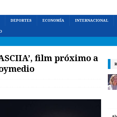
DEPORTES
ECONOMÍA
INTERNACIONAL
O
FASCIIA’, film próximo a
R
hoymedio
Al