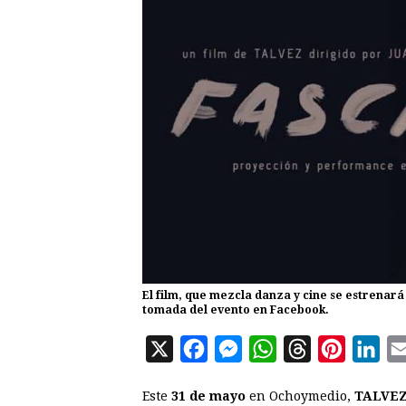
El film, que mezcla danza y cine se estrenar
tomada del evento en Facebook.
X
F
M
W
T
P
L
a
e
h
h
i
i
Este
31 de mayo
en Ochoymedio,
TALVEZ
c
s
a
r
n
n