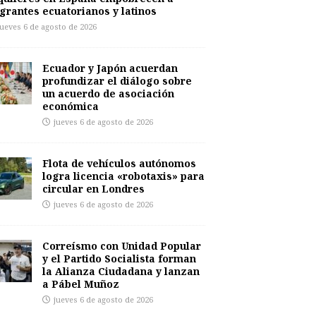
grantes ecuatorianos y latinos
jueves 6 de agosto de 2026
Ecuador y Japón acuerdan
profundizar el diálogo sobre
un acuerdo de asociación
económica
jueves 6 de agosto de 2026
Flota de vehículos autónomos
logra licencia «robotaxis» para
circular en Londres
jueves 6 de agosto de 2026
Correísmo con Unidad Popular
y el Partido Socialista forman
la Alianza Ciudadana y lanzan
a Pábel Muñoz
jueves 6 de agosto de 2026