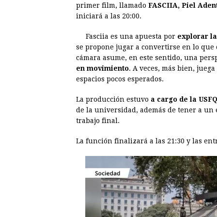
primer film, llamado
FASCIIA, Piel Aden
e
s
t
e
t
k
iniciará a las 20:00.
b
e
s
a
e
e
Fasciia es una apuesta por
explorar l
o
n
A
d
r
d
se propone jugar a convertirse en lo que
o
g
p
s
e
I
cámara asume, en este sentido, una persp
en movimiento
. A veces, más bien, juega
k
e
p
s
n
espacios pocos esperados.
r
t
La producción estuvo
a cargo de la USF
de la universidad, además de tener a un 
trabajo final.
La función finalizará a las 21:30 y las en