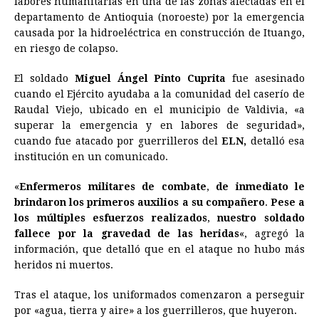
labores humanitarias en una de las zonas afectadas en el
departamento de Antioquia (noroeste) por la emergencia
b
e
s
a
e
e
l
t
L
causada por la hidroeléctrica en construcción de Ituango,
o
n
A
d
r
d
i
en riesgo de colapso.
o
g
p
s
e
I
n
El soldado
Miguel Ángel Pinto Cuprita
fue asesinado
k
e
p
s
n
k
cuando el Ejército ayudaba a la comunidad del caserío de
r
t
Raudal Viejo, ubicado en el municipio de Valdivia, «a
superar la emergencia y en labores de seguridad»,
cuando fue atacado por guerrilleros del
ELN,
detalló esa
institución en un comunicado.
«
Enfermeros militares de combate
,
de inmediato le
brindaron los primeros auxilios a su compañero
.
Pese a
los múltiples esfuerzos realizados
,
nuestro soldado
fallece por la gravedad de las heridas
«, agregó la
información, que detalló que en el ataque no hubo más
heridos ni muertos.
Tras el ataque, los uniformados comenzaron a perseguir
por «agua, tierra y aire» a los guerrilleros, que huyeron.