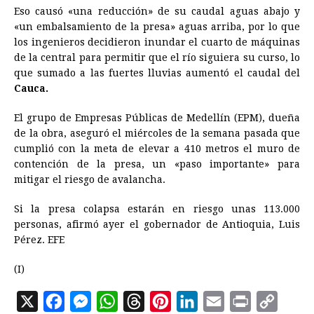
Eso causó «una reducción» de su caudal aguas abajo y
«un embalsamiento de la presa» aguas arriba, por lo que
los ingenieros decidieron inundar el cuarto de máquinas
de la central para permitir que el río siguiera su curso, lo
que sumado a las fuertes lluvias aumentó el caudal del
Cauca.
El grupo de Empresas Públicas de Medellín (EPM), dueña
de la obra, aseguró el miércoles de la semana pasada que
cumplió con la meta de elevar a 410 metros el muro de
contención de la presa, un «paso importante» para
mitigar el riesgo de avalancha.
Si la presa colapsa estarán en riesgo unas 113.000
personas, afirmó ayer el gobernador de Antioquia, Luis
Pérez. EFE
(I)
X
F
M
W
T
P
L
E
P
C