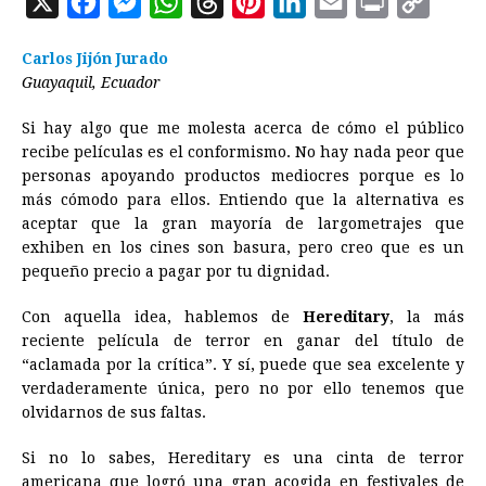
X
F
M
W
T
P
L
E
P
C
a
e
h
h
i
i
m
r
o
Carlos Jijón Jurado
c
s
a
r
n
n
a
i
p
Guayaquil, Ecuador
e
s
t
e
t
k
i
n
y
Si hay algo que me molesta acerca de cómo el público
b
e
s
a
e
e
l
t
L
recibe películas es el conformismo. No hay nada peor que
o
n
A
d
r
d
i
personas apoyando productos mediocres porque es lo
o
g
p
s
e
I
n
más cómodo para ellos. Entiendo que la alternativa es
aceptar que la gran mayoría de largometrajes que
k
e
p
s
n
k
exhiben en los cines son basura, pero creo que es un
r
t
pequeño precio a pagar por tu dignidad.
Con aquella idea, hablemos de
Hereditary
, la más
reciente película de terror en ganar del título de
“aclamada por la crítica”. Y sí, puede que sea excelente y
verdaderamente única, pero no por ello tenemos que
olvidarnos de sus faltas.
Si no lo sabes, Hereditary es una cinta de terror
americana que logró una gran acogida en festivales de