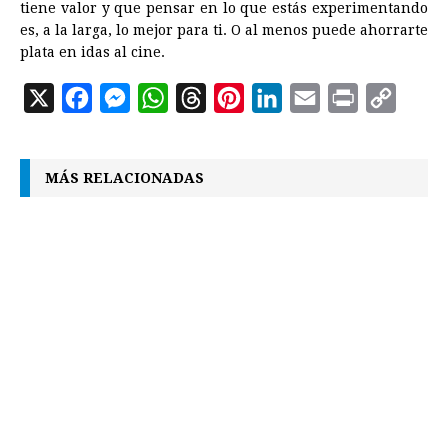
tiene valor y que pensar en lo que estás experimentando
es, a la larga, lo mejor para ti. O al menos puede ahorrarte
plata en idas al cine.
X
F
M
W
T
P
L
E
P
C
a
e
h
h
i
i
m
r
o
c
s
a
r
n
n
a
i
p
MÁS RELACIONADAS
e
s
t
e
t
k
i
n
y
b
e
s
a
e
e
l
t
L
o
n
A
d
r
d
i
o
g
p
s
e
I
n
k
e
p
s
n
k
r
t