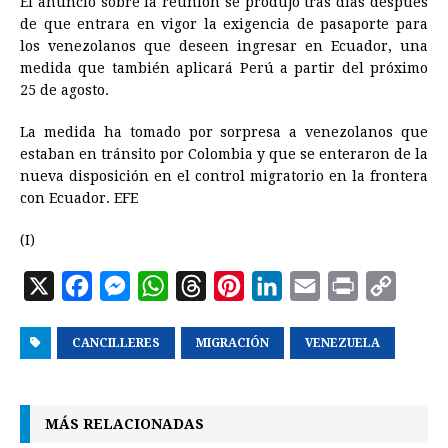
El anuncio sobre la reunión se produjo tras días después
de que entrara en vigor la exigencia de pasaporte para
los venezolanos que deseen ingresar en Ecuador, una
medida que también aplicará Perú a partir del próximo
25 de agosto.
La medida ha tomado por sorpresa a venezolanos que
estaban en tránsito por Colombia y que se enteraron de la
nueva disposición en el control migratorio en la frontera
con Ecuador. EFE
(I)
X
F
M
W
T
P
L
E
P
C
a
e
h
h
i
i
m
r
o
CANCILLERES
c
s
a
MIGRACIÓN
r
n
n
VENEZUELA
a
i
p
e
s
t
e
t
k
i
n
y
b
e
s
a
e
e
l
t
L
MÁS RELACIONADAS
o
n
A
d
r
d
i