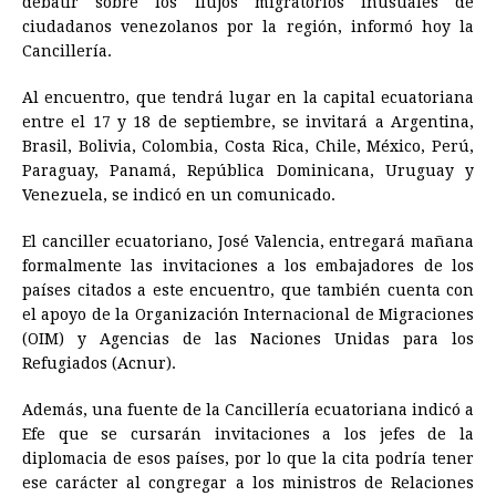
debatir sobre los flujos migratorios inusuales de
ciudadanos venezolanos por la región, informó hoy la
b
e
s
a
e
e
l
t
L
Cancillería.
o
n
A
d
r
d
i
o
g
p
s
e
I
n
Al encuentro, que tendrá lugar en la capital ecuatoriana
entre el 17 y 18 de septiembre, se invitará a Argentina,
k
e
p
s
n
k
Brasil, Bolivia, Colombia, Costa Rica, Chile, México, Perú,
r
t
Paraguay, Panamá, República Dominicana, Uruguay y
Venezuela, se indicó en un comunicado.
El canciller ecuatoriano, José Valencia, entregará mañana
formalmente las invitaciones a los embajadores de los
países citados a este encuentro, que también cuenta con
el apoyo de la Organización Internacional de Migraciones
(OIM) y Agencias de las Naciones Unidas para los
Refugiados (Acnur).
Además, una fuente de la Cancillería ecuatoriana indicó a
Efe que se cursarán invitaciones a los jefes de la
diplomacia de esos países, por lo que la cita podría tener
ese carácter al congregar a los ministros de Relaciones