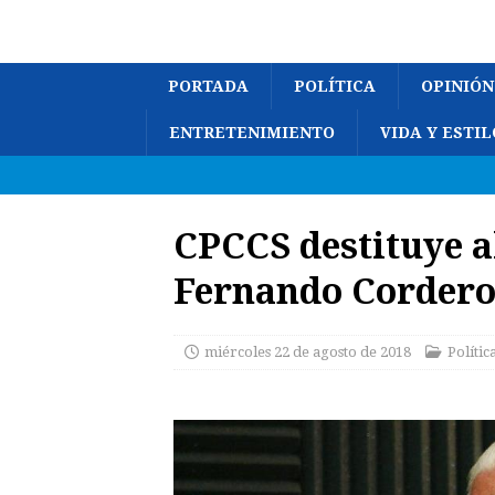
PORTADA
POLÍTICA
OPINIÓN
ENTRETENIMIENTO
VIDA Y ESTIL
CPCCS destituye a
Fernando Corder
miércoles 22 de agosto de 2018
Polític