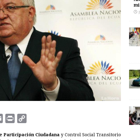
mi
E
P
C
m
r
o
e Participación Ciudadana
y Control Social Transitorio
a
i
p