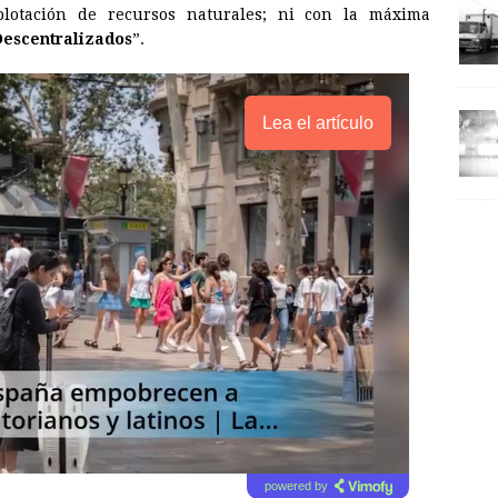
xplotación de recursos naturales; ni con la máxima
escentralizados
”.
Lea el artículo
powered by