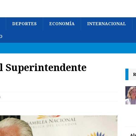
DEPORTES
ECONOMÍA
INTERNACIONAL
O
l Superintendente
R
o
a
Al