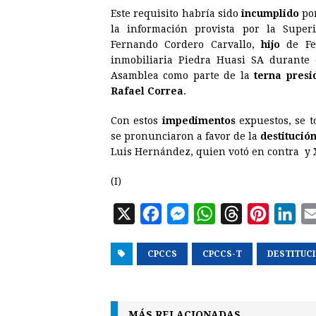
Este requisito habría sido
incumplido
por
la información provista por la Super
Fernando Cordero Carvallo,
hijo
de Fer
inmobiliaria Piedra Huasi SA durante 
Asamblea como parte de la
terna presi
Rafael Correa
.
Con estos
impedimentos
expuestos, se t
se pronunciaron a favor de la
destitució
Luis Hernández, quien votó en contra y X
(I)
X
F
M
W
T
P
L
a
e
h
h
i
i
CPCCS
c
s
CPCCS-T
a
r
DESTITUC
n
n
e
s
t
e
t
k
b
e
s
a
e
e
MÁS RELACIONADAS