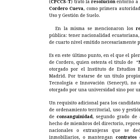
(
CPCCS-T
) trató la
resolución
entorno a 
e
s
t
e
t
k
Cordero Cueva
, como primera autoridad
Uso y Gestión de Suelo.
b
e
s
a
e
e
o
n
A
d
r
d
En la misma se mencionaron los
r
o
g
p
s
e
I
pública: tener nacionalidad ecuatoriana, 
de cuarto nivel emitido necesariamente 
k
e
p
s
n
r
t
Es en este último punto, en el que el ple
de Cordero, quien ostenta el título de “M
otorgado por el Instituto de Estudios 
Madrid. Por tratarse de un título propi
Tecnología e Innovación (Senecyt), no
otorgado por una universidad sino por un
Un requisito adicional para los candidatos
de ordenamiento territorial, uso y gesti
de
consanguinidad
, segundo grado de
hecho de miembros del directorio, repres
nacionales o extranjeras que se de
inmobiliarios, o mantengan
contratos