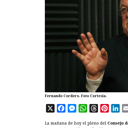
Fernando Cordero. Foto Cortesía.
X
F
M
W
T
P
L
a
e
h
h
i
i
La mañana de hoy el pleno del
Consejo d
c
s
a
r
n
n