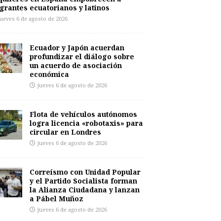
grantes ecuatorianos y latinos
jueves 6 de agosto de 2026
Ecuador y Japón acuerdan
profundizar el diálogo sobre
un acuerdo de asociación
económica
jueves 6 de agosto de 2026
Flota de vehículos autónomos
logra licencia «robotaxis» para
circular en Londres
jueves 6 de agosto de 2026
Correísmo con Unidad Popular
y el Partido Socialista forman
la Alianza Ciudadana y lanzan
a Pábel Muñoz
jueves 6 de agosto de 2026