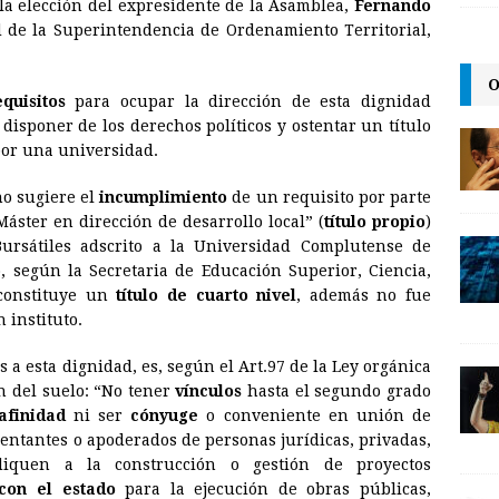
la elección del expresidente de la Asamblea,
Fernando
i
n
y
 de la Superintendencia de Ordenamiento Territorial,
l
t
L
O
i
equisitos
para ocupar la dirección de esta dignidad
n
disponer de los derechos políticos y ostentar un título
por una universidad.
k
no sugiere el
incumplimiento
de un requisito por parte
áster en dirección de desarrollo local” (
título propio
)
Bursátiles adscrito a la Universidad Complutense de
o, según la Secretaria de Educación Superior, Ciencia,
 constituye un
título de cuarto nivel
, además no fue
 instituto.
 a esta dignidad, es, según el Art.97 de la Ley orgánica
ón del suelo: “No tener
vínculos
hasta el segundo grado
afinidad
ni ser
cónyuge
o conveniente en unión de
entantes o apoderados de personas jurídicas, privadas,
diquen a la construcción o gestión de proyectos
 con el estado
para la ejecución de obras públicas,