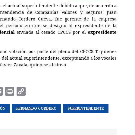
 el actual superintendente debido a que, de acuerdo a
intendencia de Compañías Valores y Seguros, Juan
nando Cordero Cueva, fue gerente de la empresa
el período en que se designó al expresidente de la
dencial
enviada al cesado CPCCS por el
expresidente
omó votación por parte del pleno del CPCCS-T quienes
n
del actual superintendente, exceptuando a los vocales
avier Zavala, quien se abstuvo.
E
P
C
m
r
o
IÓN
a
i
FERNANDO CORDERO
p
SUPERINTENDENTE
i
n
y
l
t
L