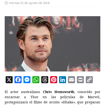
viernes 31 de agosto de 2018
X
F
M
W
T
P
L
E
P
C
a
e
h
h
i
i
m
r
o
El actor australiano
Chris Hemsworth
, conocido por
c
s
a
r
n
n
a
i
p
encarnar a Thor en las películas de Marvel,
e
s
t
e
t
k
i
n
y
protagonizará el filme de acción «Dhaka», que preparan