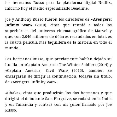
los hermanos Russo para la plataforma digital Netflix,
b
e
s
a
e
e
l
t
L
informó hoy el medio especializado Deadline.
o
n
A
d
r
d
i
o
g
p
s
e
I
n
Joe y Anthony Russo fueron los directores de
«Avengers:
Infinity War»
(2018), cinta que reunió a todos los
k
e
p
s
n
k
superhéroes del universo cinematográfico de Marvel y
r
t
que, con 2.046 millones de dólares recaudados en total, es
la cuarta película más taquillera de la historia en todo el
mundo.
Los hermanos Russo, que previamente habían dejado su
huella en «Captain America: The Winter Soldier» (2014) y
«Captain America: Civil War» (2016), también se
encargarán de dirigir la continuación, todavía sin título,
de «Avengers: Infinity War».
«Dhaka», cinta que producirán los dos hermanos y que
dirigirá el debutante Sam Hargrave, se rodará en la India
y en Tailandia y contará con un guion firmado por Joe
Russo.