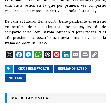
El último estreno del australiano fue «12 Strong» (2018),
una cinta bélica en la que por primera vez compartió
escenas con su esposa, la actriz española Elsa Pataky.
De cara al futuro, Hemsworth tiene pendiente el estreno
en octubre de «Bad Times at the El Royale», donde
comparte cartel con Dakota Johnson y Jeff Bridges; y el
año próximo encabezará una nueva cinta derivada de la
trama de «Men in Black». EFE
X
F
M
W
T
P
L
E
P
C
a
e
h
h
i
i
m
r
o
CHRIS HEMSWORTH
c
s
a
r
HERMANOS RUSSO
n
n
a
i
p
e
s
t
e
t
k
i
n
y
NETFLIX
b
e
s
a
e
e
l
t
L
o
n
A
d
r
d
i
MÁS RELACIONADAS
o
g
p
s
e
I
n
k
e
p
s
n
k