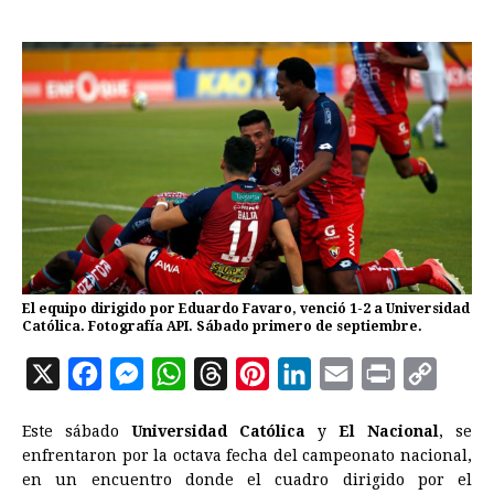
El equipo dirigido por Eduardo Favaro, venció 1-2 a Universidad
Católica. Fotografía API. Sábado primero de septiembre.
X
F
M
W
T
P
L
E
P
C
a
e
h
h
i
i
m
r
o
Este sábado
Universidad Católica
y
El Nacional
, se
c
s
a
r
n
n
a
i
p
enfrentaron por la octava fecha del campeonato nacional,
e
s
t
e
t
k
i
n
y
en un encuentro donde el cuadro dirigido por el