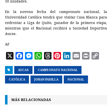
10 unidades.
En la novena fecha del campeonato nacional, la
Universidad Católica tendrá que visitar Casa Blanca para
enfrentar a Liga de Quito, ganador de la primera etapa,
mientras que el Nacional recibirá a Sociedad Deportiva
Aucas.
AF
X
F
M
W
T
P
L
E
P
C
a
e
h
h
i
i
m
r
o
AUCAS
c
s
CAMPEONATO NACIONAL
a
r
n
n
a
i
p
e
s
t
e
t
k
i
n
y
CATÓLICA
JOHAN PADILLA
NACIONAL
b
e
s
a
e
e
l
t
L
o
n
A
d
r
d
i
MÁS RELACIONADAS
o
g
p
s
e
I
n
k
e
p
s
n
k