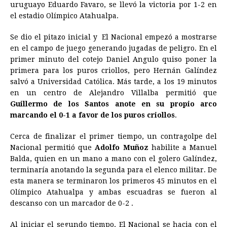
uruguayo Eduardo Favaro, se llevó la victoria por 1-2 en
b
e
s
a
e
e
l
t
L
el estadio Olímpico Atahualpa.
o
n
A
d
r
d
i
o
g
p
s
e
I
n
Se dio el pitazo inicial y El Nacional empezó a mostrarse
en el campo de juego generando jugadas de peligro. En el
k
e
p
s
n
k
primer minuto del cotejo Daniel Angulo quiso poner la
r
t
primera para los puros criollos, pero Hernán Galíndez
salvó a Universidad Católica. Más tarde, a los 19 minutos
en un centro de Alejandro Villalba permitió que
Guillermo de los Santos anote en su propio arco
marcando el 0-1 a favor de los puros criollos
.
Cerca de finalizar el primer tiempo, un contragolpe del
Nacional permitió que
Adolfo Muñoz
habilite a Manuel
Balda, quien en un mano a mano con el golero Galíndez,
terminaría anotando la segunda para el elenco militar. De
esta manera se terminaron los primeros 45 minutos en el
Olímpico Atahualpa y ambas escuadras se fueron al
descanso con un marcador de 0-2 .
Al iniciar el segundo tiempo, El Nacional se hacia con el