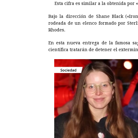
Esta cifra es similar a la obtenida por «
b
e
s
a
e
e
o
n
A
d
r
d
Bajo la dirección de Shane Black («Iron
o
g
p
s
e
I
rodeada de un elenco formado por Sterl
Rhodes.
k
e
p
s
n
r
t
En esta nueva entrega de la famosa sa
científica tratarán de detener el extermin