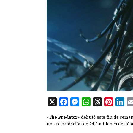
X
F
M
W
T
P
L
a
e
h
h
i
i
«
The Predator
» debutó este fin de sema
c
s
a
r
n
n
una recaudación de 24,2 millones de dóla
e
s
t
e
t
k