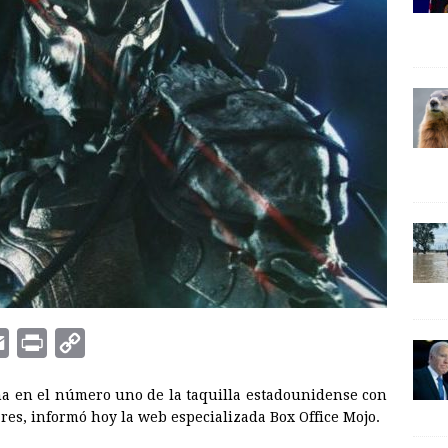
E
P
C
m
r
o
na en el número uno de la taquilla estadounidense con
a
i
p
res, informó hoy la web especializada Box Office Mojo.
i
n
y