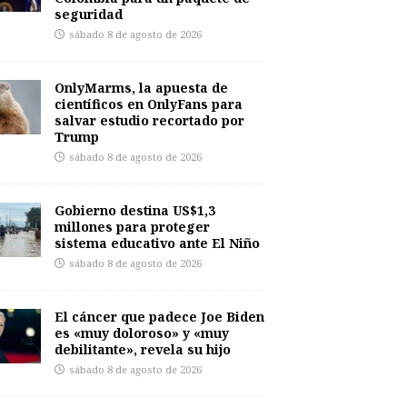
seguridad
sábado 8 de agosto de 2026
OnlyMarms, la apuesta de
científicos en OnlyFans para
salvar estudio recortado por
Trump
sábado 8 de agosto de 2026
Gobierno destina US$1,3
millones para proteger
sistema educativo ante El Niño
sábado 8 de agosto de 2026
El cáncer que padece Joe Biden
es «muy doloroso» y «muy
debilitante», revela su hijo
sábado 8 de agosto de 2026