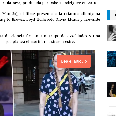
Predators
«, producida por Robert Rodriguez en 2010.
l
t
L
i
 Man 3»), el filme presenta a la criatura alienígena
O
n
ing K. Brown, Boyd Holbrook, Olivia Munn y Trevante
k
ga de ciencia ficción, un grupo de exsoldados y una
io que planea el mortífero extraterrestre.
Lea el artículo