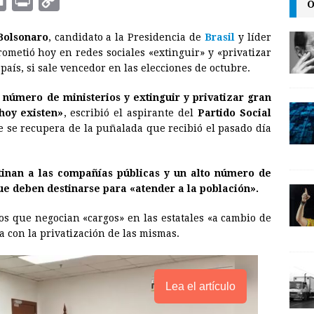
E
P
C
O
m
r
o
 Bolsonaro
, candidato a la Presidencia de
Brasil
y líder
a
i
p
rometió hoy en redes sociales «extinguir» y «privatizar
i
n
y
país, si sale vencedor en las elecciones de octubre.
l
t
L
número de ministerios y extinguir y privatizar gran
i
hoy existen»
, escribió el aspirante del
Partido Social
n
e se recupera de la puñalada que recibió el pasado día
k
stinan a las compañías públicas y un alto número de
ue deben destinarse para «atender a la población».
os que negocian «cargos» en las estatales «a cambio de
ía con la privatización de las mismas.
Lea el artículo