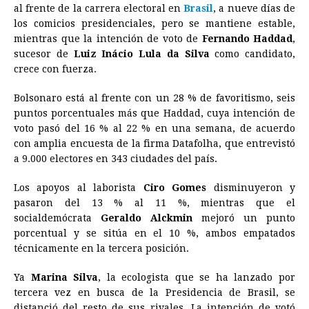
al frente de la carrera electoral en
Brasil
, a nueve días de
e
s
t
e
t
k
i
n
y
los comicios presidenciales, pero se mantiene estable,
mientras que la intención de voto de
b
e
s
a
e
e
Fernando Haddad
l
t
L
,
sucesor de
Luiz Inácio Lula da Silva
como candidato,
o
n
A
d
r
d
i
crece con fuerza.
o
g
p
s
e
I
n
Bolsonaro está al frente con un 28 % de favoritismo, seis
k
e
p
s
n
k
puntos porcentuales más que Haddad, cuya intención de
r
t
voto pasó del 16 % al 22 % en una semana, de acuerdo
con amplia encuesta de la firma Datafolha, que entrevistó
a 9.000 electores en 343 ciudades del país.
Los apoyos al laborista
Ciro Gomes
disminuyeron y
pasaron del 13 % al 11 %, mientras que el
socialdemócrata
Geraldo Alckmin
mejoró un punto
porcentual y se sitúa en el 10 %, ambos empatados
técnicamente en la tercera posición.
Ya
Marina Silva
, la ecologista que se ha lanzado por
tercera vez en busca de la Presidencia de
Brasil
, se
distanció del resto de sus rivales. La intención de votó