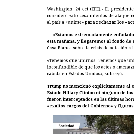
a
e
h
h
i
i
Washington, 24 oct (EFE).- El presiden
c
s
a
r
n
n
consideró «atroces» intentos de ataque c
e
s
t
e
t
k
al país a «unirse»
para rechazar los «act
b
e
s
a
e
e
«
Estamos extremadamente enfadados, 
o
n
A
d
r
d
esta mañana, y llegaremos al fondo de 
o
g
p
s
e
I
Casa Blanca sobre la crisis de adicción a 
k
e
p
s
n
«Tenemos que unirnos. Tenemos que unirn
r
t
inconfundible de que los actos o amenazas
cabida en Estados Unidos», subrayó.
Trump no mencionó explícitamente al 
Estado Hillary Clinton ni ninguno de los
fueron interceptados en las últimas hora
«exaltos cargos del Gobierno» y figuras