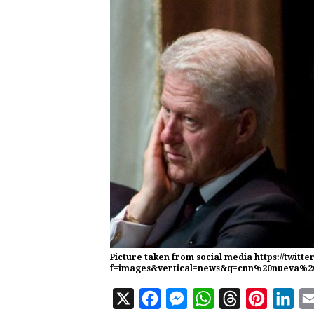
Picture taken from social media https://twitt
f=images&vertical=news&q=cnn%20nueva%2
X
F
M
W
T
P
L