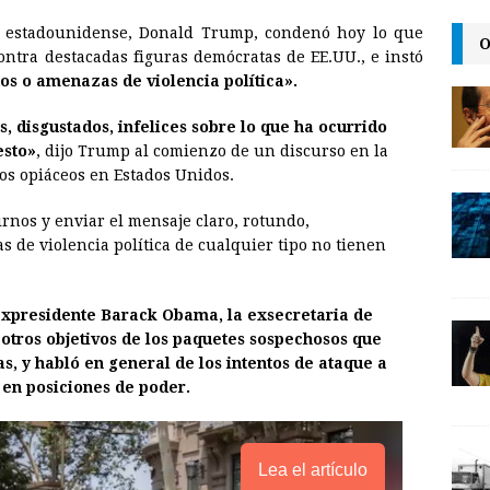
m
r
o
te estadounidense, Donald Trump, condenó hoy lo que
a
i
p
O
ontra destacadas figuras demócratas de EE.UU., e instó
i
n
y
os o amenazas de violencia política».
l
t
L
disgustados, infelices sobre lo que ha ocurrido
i
esto»
, dijo Trump al comienzo de un discurso en la
n
los opiáceos en Estados Unidos.
k
os y enviar el mensaje claro, rotundo,
 de violencia política de cualquier tipo no tienen
expresidente Barack
Obama
, la exsecretaria de
 otros objetivos de los paquetes sospechosos que
s, y habló en general de los intentos de ataque a
 en posiciones de poder.
Lea el artículo