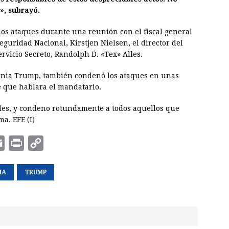
», subrayó.
los ataques durante una reunión con el fiscal general
Seguridad Nacional, Kirstjen Nielsen, el director del
ervicio Secreto, Randolph D. «Tex» Alles.
ania Trump, también condenó los ataques en unas
e que hablara el mandatario.
des, y condeno rotundamente a todos aquellos que
ma. EFE (I)
E
P
C
m
r
o
MA
a
i
TRUMP
p
i
n
y
l
t
L
i