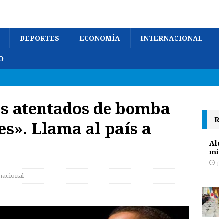
DEPORTES
ECONOMÍA
INTERNACIONAL
O
s atentados de bomba
R
es». Llama al país a
Al
mi
nacional