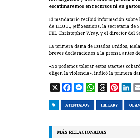
escatimaremos en recursos ni en gastos
El mandatario recibió información sobre 
de EE.UU., Jeff Sessions, la secretaria de 
FBI, Christopher Wray, y el director del S
La primera dama de Estados Unidos, Mel
breves declaraciones a la prensa antes d
«No podemos tolerar estos ataques cobar
eligen la violencia», indicó la primera da
X
F
M
W
T
P
L
a
e
h
h
i
i
ATENTADOS
c
s
a
HILLARY
r
n
OBA
n
e
s
t
e
t
k
b
e
s
a
e
e
MÁS RELACIONADAS
o
n
A
d
r
d