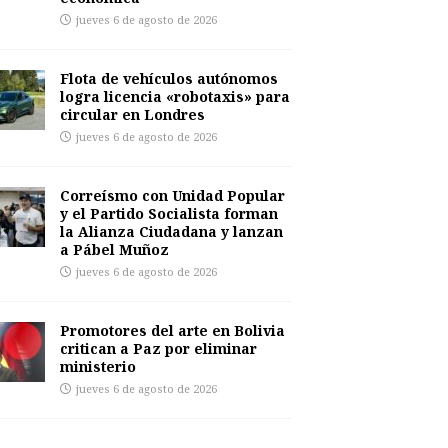
jueves 6 de agosto de 2026
Flota de vehículos autónomos
logra licencia «robotaxis» para
circular en Londres
jueves 6 de agosto de 2026
Correísmo con Unidad Popular
y el Partido Socialista forman
la Alianza Ciudadana y lanzan
a Pábel Muñoz
jueves 6 de agosto de 2026
Promotores del arte en Bolivia
critican a Paz por eliminar
ministerio
jueves 6 de agosto de 2026