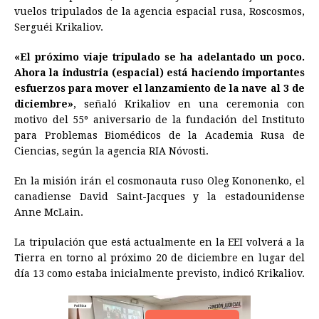
vuelos tripulados de la agencia espacial rusa, Roscosmos,
b
e
s
a
e
e
l
t
L
Serguéi Krikaliov.
o
n
A
d
r
d
i
o
g
p
s
e
I
n
«El próximo viaje tripulado se ha adelantado un poco.
Ahora la industria (espacial) está haciendo importantes
k
e
p
s
n
k
esfuerzos para mover el lanzamiento de la nave al 3 de
r
t
diciembre»
, señaló Krikaliov en una ceremonia con
motivo del 55º aniversario de la fundación del Instituto
para Problemas Biomédicos de la Academia Rusa de
Ciencias, según la agencia RIA Nóvosti.
En la misión irán el cosmonauta ruso Oleg Kononenko, el
canadiense David Saint-Jacques y la estadounidense
Anne McLain.
La tripulación que está actualmente en la EEI volverá a la
Tierra en torno al próximo 20 de diciembre en lugar del
día 13 como estaba inicialmente previsto, indicó Krikaliov.