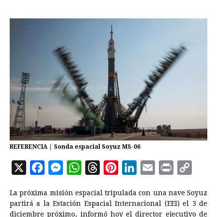
REFERENCIA | Sonda espacial Soyuz MS-06
X
F
M
W
T
P
L
E
P
C
a
e
h
h
i
i
m
r
o
La próxima misión espacial tripulada con una nave Soyuz
c
s
a
r
n
n
a
i
p
partirá a la Estación Espacial Internacional (EEI) el 3 de
e
s
t
e
t
k
i
n
y
diciembre próximo, informó hoy el director ejecutivo de