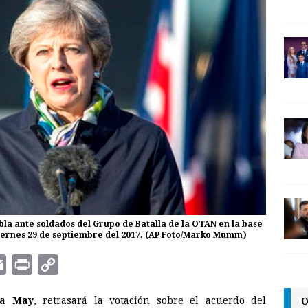
la ante soldados del Grupo de Batalla de la OTAN en la base
l viernes 29 de septiembre del 2017. (AP Foto/Marko Mumm)
E
P
C
m
r
o
O
a May
, retrasará la votación sobre el acuerdo del
a
i
p