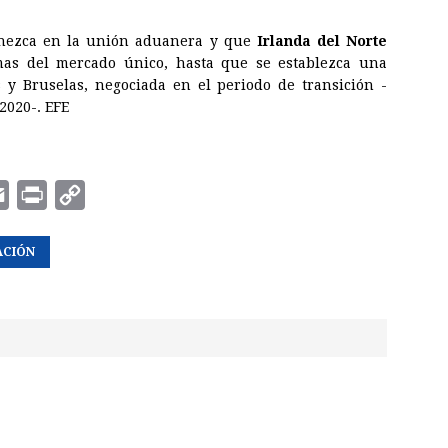
anezca en la unión aduanera y que
Irlanda del Norte
mas del mercado único, hasta que se establezca una
 y Bruselas, negociada en el periodo de transición -
2020-. EFE
E
P
C
m
r
o
ACIÓN
a
i
p
i
n
y
l
t
L
i
n
k