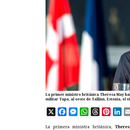
La primer ministro británica Theresa May hab
militar Tapa, al oeste de Tallinn, Estonia, e
X
F
M
W
T
P
L
a
e
h
h
i
i
La primera ministra británica,
Theres
c
s
a
r
n
n