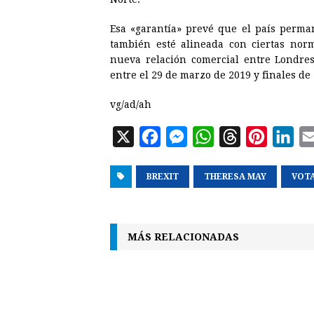
Esa «garantía» prevé que el país perm
también esté alineada con ciertas nor
nueva relación comercial entre Londres
entre el 29 de marzo de 2019 y finales de 
vg/ad/ah
X
F
M
W
T
P
L
a
e
h
h
i
i
BREXIT
c
s
THERESA MAY
a
r
n
VOT
n
e
s
t
e
t
k
b
e
s
a
e
e
MÁS RELACIONADAS
o
n
A
d
r
d
o
g
p
s
e
I
k
e
p
s
n
r
t