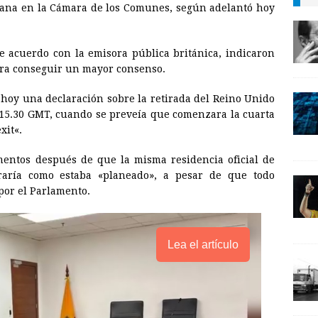
ñana en la Cámara de los Comunes, según adelantó hoy
i
n
y
l
t
L
 acuerdo con la emisora pública británica, indicaron
i
para conseguir un mayor consenso.
n
r hoy una declaración sobre la retirada del Reino Unido
k
s 15.30 GMT, cuando se preveía que comenzara la cuarta
xit
«.
mentos después de que la misma residencia oficial de
raría como estaba «planeado», a pesar de que todo
por el Parlamento.
Lea el artículo