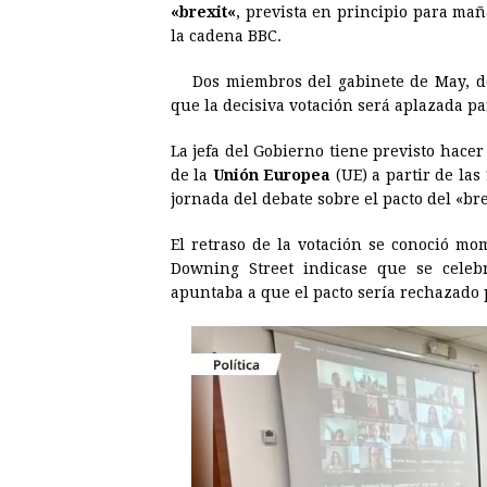
«
brexit
«
, prevista en principio para ma
e
s
t
e
t
k
la cadena BBC.
b
e
s
a
e
e
Dos miembros del gabinete de May, de
o
n
A
d
r
d
que la decisiva votación será aplazada 
o
g
p
s
e
I
La jefa del Gobierno tiene previsto hace
k
e
p
s
n
de la
Unión Europea
(UE) a partir de la
r
t
jornada del debate sobre el pacto del «
bre
El retraso de la votación se conoció mo
Downing Street indicase que se celeb
apuntaba a que el pacto sería rechazado 