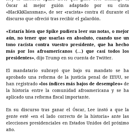
e
s
t
e
t
k
i
n
y
Óscar al mejor guión adaptado por su cinta
«BlacKkKlansman», de ser «racista» contra él durante el
b
e
s
a
e
e
l
t
L
discurso que ofreció tras recibir el galardón.
o
n
A
d
r
d
i
o
g
p
s
e
I
n
«Estaría bien que Spike pudiera leer sus notas, o mejor
aún, no tener que usarlas en absoluto, cuando use un
k
e
p
s
n
k
tono racista contra vuestro presidente, que ha hecho
r
t
más por los afroamericanos (…) que casi todos los
presidentes»
, dijo Trump en su cuenta de Twitter.
El mandatario subrayó que bajo su mandato se ha
aprobado una reforma de la justicia penal de EEUU, se
han registrado
«los índices más bajos de desempleo»
de
la historia entre la comunidad afroamericana y se ha
aplicado una reforma fiscal importante.
En su discurso tras ganar el Óscar, Lee instó a que la
gente esté «en el lado correcto de la historia» ante las
elecciones presidenciales en Estados Unidos del próximo
año.