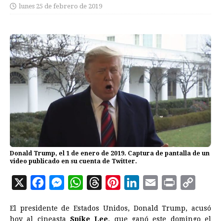
lunes 25 de febrero de 2019
Donald Trump, el 1 de enero de 2019. Captura de pantalla de un
video publicado en su cuenta de Twitter.
X
F
M
W
T
P
L
E
P
C
a
e
h
h
i
i
m
r
o
El presidente de Estados Unidos, Donald Trump, acusó
c
s
a
r
n
n
a
i
p
hoy al cineasta
Spike Lee
, que ganó este domingo el