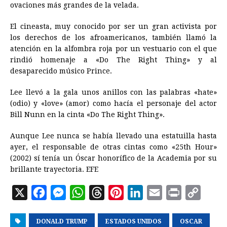
ovaciones más grandes de la velada.
El cineasta, muy conocido por ser un gran activista por
los derechos de los afroamericanos, también llamó la
atención en la alfombra roja por un vestuario con el que
rindió homenaje a «Do The Right Thing» y al
desaparecido músico Prince.
Lee llevó a la gala unos anillos con las palabras «hate»
(odio) y «love» (amor) como hacía el personaje del actor
Bill Nunn en la cinta «Do The Right Thing».
Aunque Lee nunca se había llevado una estatuilla hasta
ayer, el responsable de otras cintas como «25th Hour»
(2002) sí tenía un Óscar honorífico de la Academia por su
brillante trayectoria. EFE
X
F
M
W
T
P
L
E
P
C
a
e
h
h
i
i
m
r
o
DONALD TRUMP
c
s
a
r
ESTADOS UNIDOS
n
n
a
OSCAR
i
p