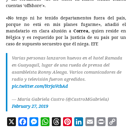
cuentas ‘offshore'».
«No tengo ni he tenido departamentos fuera del país,
porque no está en mis planes fugarme», añadió el
mandatario en clara alusión a
Correa,
quien reside en
Bélgica y es requerido por la justicia de su país por un
caso de supuesto secuestro que él niega. EFE
Varias personas lanzaron huevos en el hotel Ramada
en Guayaquil, lugar de una rueda de prensa del
asambleísta Ronny Aleaga. Varios comunicadores de
radio y televisión fueron agredidos.
pic.twitter.com/YcrjaVcbAd
— María Gabriela Castro (@CastroMGabriela)
February 27, 2019
X
F
M
W
T
P
L
E
P
C
a
e
h
h
i
i
m
r
o