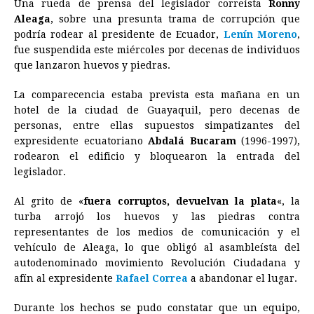
Una rueda de prensa del legislador correísta
Ronny
c
s
a
r
n
n
a
i
p
Aleaga
, sobre una presunta trama de corrupción que
e
s
t
e
t
k
i
n
y
podría rodear al presidente de Ecuador,
Lenín Moreno
,
fue suspendida este miércoles por decenas de individuos
b
e
s
a
e
e
l
t
L
que lanzaron huevos y piedras.
o
n
A
d
r
d
i
o
g
p
s
e
I
n
La comparecencia estaba prevista esta mañana en un
hotel de la ciudad de Guayaquil, pero decenas de
k
e
p
s
n
k
personas, entre ellas supuestos simpatizantes del
r
t
expresidente ecuatoriano
Abdalá Bucaram
(1996-1997),
rodearon el edificio y bloquearon la entrada del
legislador.
Al grito de «
fuera corruptos, devuelvan la plata
«, la
turba arrojó los huevos y las piedras contra
representantes de los medios de comunicación y el
vehículo de Aleaga, lo que obligó al asambleísta del
autodenominado movimiento Revolución Ciudadana y
afín al expresidente
Rafael Correa
a abandonar el lugar.
Durante los hechos se pudo constatar que un equipo,