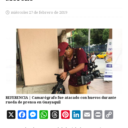
miércoles 27 de febrero de 2019
REFERENCIA | Camarógrafo fue atacado con huevos durante
rueda de prensa en Guayaquil
X
F
M
W
T
P
L
E
P
C
a
e
h
h
i
i
m
r
o